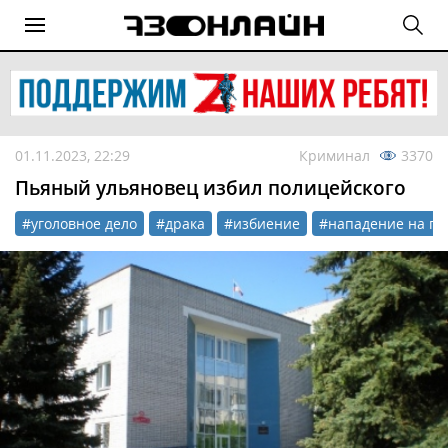
01.11.2023, 22:29
Криминал
3370
Пьяный ульяновец избил полицейского
#уголовное дело
#драка
#избиение
#нападение на по