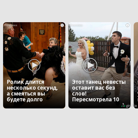
i
i
Ролик длится
Этот танец невесты
несколько секунд,
оставит вас без
а смеяться вы
слов!
будете долго
Пересмотрела 10
раз