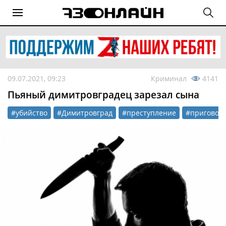
09.07.2021, 09:23
Криминал
4141
Пьяный димитровградец зарезал сына
#убийство
#Димитровград
#преступление
#приговор