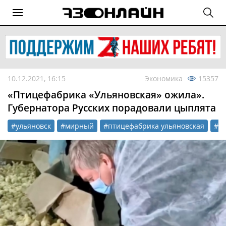
10.12.2021, 16:15
Экономика
15357
«Птицефабрика «Ульяновская» ожила».
Губернатора Русских порадовали цыплята
#ульяновск
#мирный
#птицефабрика ульяновская
#се