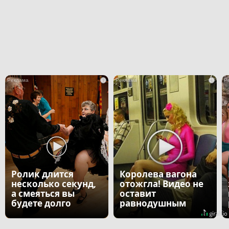
i
i
Ролик длится
Королева вагона
несколько секунд,
отожгла! Видео не
а смеяться вы
оставит
будете долго
равнодушным