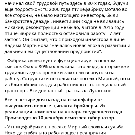
начинал свой трудовой путь здесь в 80-х годах, будучи
еще подростком: "С 2000 года птицефабрику мотало во
все стороны, не было настоящего инвестора, были
банкротства дважды, инвестиции сюда не вливались
никакие, реконструкции не было, в итоге в 2015 году
птицефабрика полностью остановила работу - 7 лет
застоя". Он считает, что с приходом инвестора в лице
Вадима Мартынова "началась новая эпоха в развитии и
дальнейшем существовании предприятия".
- Фабрика существует и функционирует в полном
смысле. Около 80% коллектива - это люди, которые уже
трудились здесь прежде и захотели вернуться на
работу. Сотрудники не только из посёлка Мирный, но и
из ближайших сёл, для работников есть специальный
транспорт. Все довольны! - рассказал Лугаськов.
Всего четыре дня назад на птицефабрике
вылупились первые цыплята-бройлеры. Их
реализация намечена на январь следующего года.
Производство 10 декабря осмотрел губернатор.
- У птицефабрики в посёлке Мирный сложная судьба.
Некогда стабильно работающее предприятия