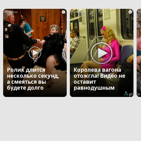
i
i
Ролик длится
Королева вагона
несколько секунд,
отожгла! Видео не
а смеяться вы
оставит
будете долго
равнодушным