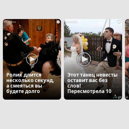
i
i
Ролик длится
Этот танец невесты
несколько секунд,
оставит вас без
а смеяться вы
слов!
будете долго
Пересмотрела 10
раз