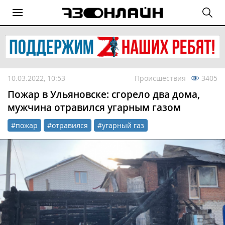
10.03.2022, 10:53
Происшествия
3405
Пожар в Ульяновске: сгорело два дома,
мужчина отравился угарным газом
#пожар
#отравился
#угарный газ