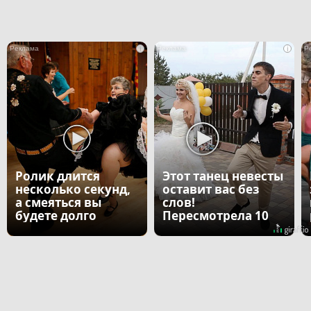
i
i
Ролик длится
Этот танец невесты
несколько секунд,
оставит вас без
а смеяться вы
слов!
будете долго
Пересмотрела 10
раз