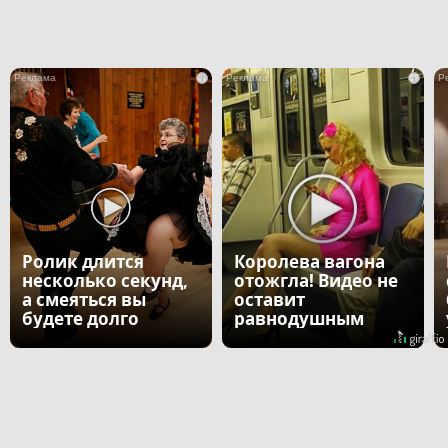
i
i
Ролик длится
Королева вагона
несколько секунд,
отожгла! Видео не
а смеяться вы
оставит
будете долго
равнодушным