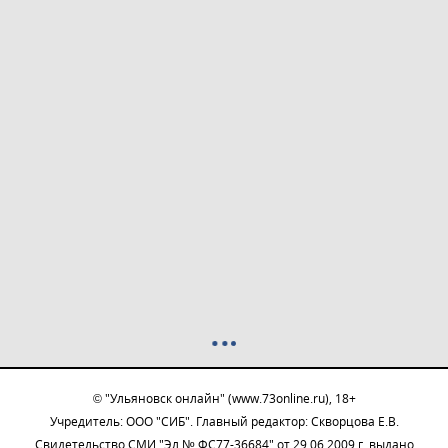
© "Ульяновск онлайн" (www.73online.ru), 18+
Учредитель: ООО "СИБ". Главный редактор: Скворцова Е.В.
Свидетельство СМИ "Эл № ФС77-36684" от 29.06.2009 г. выдано