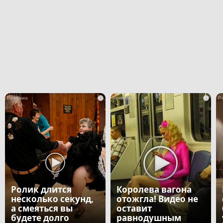
i
i
Ролик длится
Королева вагона
несколько секунд,
отожгла! Видео не
а смеяться вы
оставит
будете долго
равнодушным