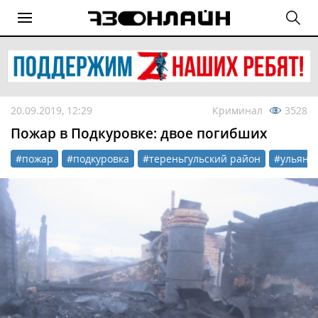
20.09.2019, 12:29
Криминал
3528
Пожар в Подкуровке: двое погибших
#пожар
#подкуровка
#тереньгульский район
#ульяно