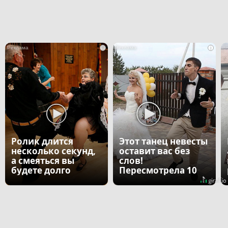
i
i
Ролик длится
Этот танец невесты
несколько секунд,
оставит вас без
а смеяться вы
слов!
будете долго
Пересмотрела 10
раз