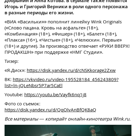
Добрынин и Анна Котова. В сериале также появятся
Игорь и Григорий Верники в роли одного персонажа
в разные периоды его жизни.
«ВИА «Васильки»» пополнит линейку Wink Originals
(«‎Слово пацана. Кровь на асфальте»‎ (18+),
«Комбинация»‎ (18+), «Фишер» (18+), «Балет» (18+),
«Плакса» (16+), «Чистые» (18+), «Челюскин. Первые»
(18+) и другие). За производство отвечает «РУКИ ВВЕРХ!
ПРОДАКШН» при поддержке «НМГ Студии».
Тизер:
«Я.Диск»:
https://disk.yandex.ru/d/cNSKkorage2Zxw
ВК:
https://vkvideo.ru/video-195528184_456243809?
list=ln-jQLeNbsr5P7ar5CaEl
Youtube:
https://youtu.be/Vayfk6nq1j8
Фото со съемок:
https://disk.yandex.ru/d/QqOlvAnBfQK8aQ
Все материалы — копирайт онлайн-кинотеатра Wink.ru.