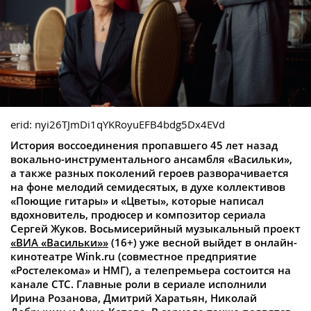
erid: nyi26TJmDi1qYKRoyuEFB4bdg5Dx4EVd
История воссоединения пропавшего 45 лет назад
вокально-инструментального ансамбля «Васильки»,
а также разных поколений героев разворачивается
на фоне мелодий семидесятых, в духе коллективов
«Поющие гитары» и «Цветы», которые написал
вдохновитель, продюсер и композитор сериала
Сергей Жуков. Восьмисерийный музыкальный проект
«ВИА «Васильки»»
(16+) уже весной выйдет в онлайн-
кинотеатре Wink.ru (совместное предприятие
«Ростелекома» и НМГ), а телепремьера состоится на
канале СТС. Главные роли в сериале исполнили
Ирина Розанова, Дмитрий Харатьян, Николай