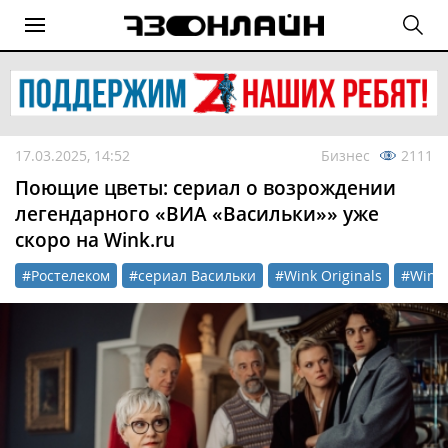
17.03.2025, 14:52
Бизнес
2111
Поющие цветы: сериал о возрождении
легендарного «ВИА «Васильки»» уже
скоро на Wink.ru
#Ростелеком
#сериал Васильки
#Wink Originals
#Wink