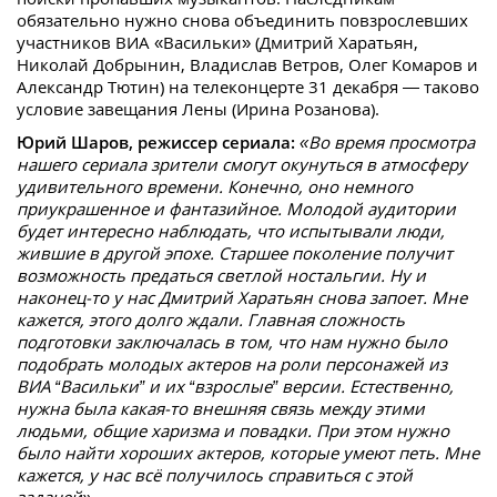
обязательно нужно снова объединить повзрослевших
участников ВИА «Васильки» (Дмитрий Харатьян,
Николай Добрынин, Владислав Ветров, Олег Комаров и
Александр Тютин) на телеконцерте 31 декабря — таково
условие завещания Лены (Ирина Розанова).
Юрий Шаров, режиссер сериала:
«Во время просмотра
нашего сериала зрители смогут окунуться в атмосферу
удивительного времени. Конечно, оно немного
приукрашенное и фантазийное. Молодой аудитории
будет интересно наблюдать, что испытывали люди,
жившие в другой эпохе. Старшее поколение получит
возможность предаться светлой ностальгии. Ну и
наконец-то у нас Дмитрий Харатьян снова запоет. Мне
кажется, этого долго ждали. Главная сложность
подготовки заключалась в том, что нам нужно было
подобрать молодых актеров на роли персонажей из
ВИА “Васильки” и их “взрослые” версии. Естественно,
нужна была какая-то внешняя связь между этими
людьми, общие харизма и повадки. При этом нужно
было найти хороших актеров, которые умеют петь. Мне
кажется, у нас всё получилось справиться с этой