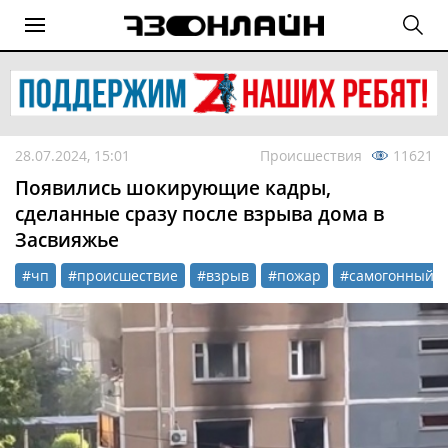
28.07.2024, 15:01
Происшествия
11621
Появились шокирующие кадры,
сделанные сразу после взрыва дома в
Засвияжье
#чп
#происшествие
#взрыв
#пожар
#самогонный а