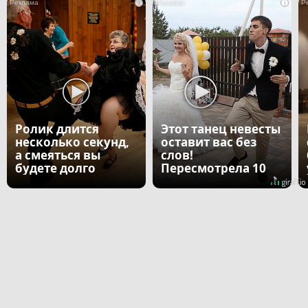
i
i
Ролик длится
Этот танец невесты
несколько секунд,
оставит вас без
а смеяться вы
слов!
будете долго
Пересмотрела 10
раз