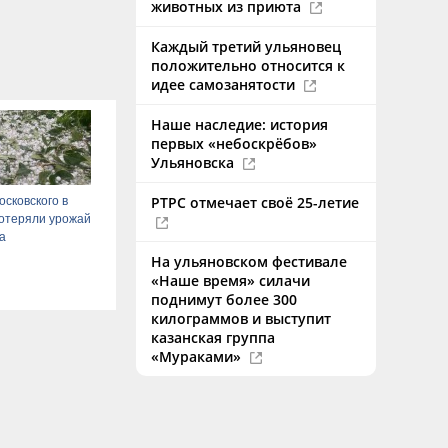
животных из приюта
Каждый третий ульяновец
положительно относится к
идее самозанятости
Наше наследие: история
первых «небоскрёбов»
Ульяновска
РТРС отмечает своё 25-летие
сковского в
отеряли урожай
да
На ульяновском фестивале
«Наше время» силачи
поднимут более 300
килограммов и выступит
казанская группа
«Мураками»