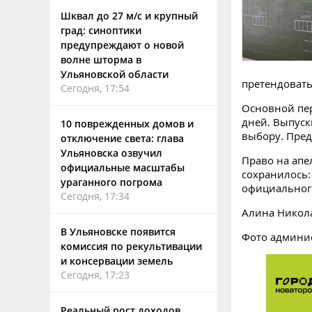
Шквал до 27 м/с и крупный
град: синоптики
предупреждают о новой
волне шторма в
Ульяновской области
претендовать 
Сегодня, 17:54
Основной пер
дней. Выпуск
10 поврежденных домов и
выбору. Пре
отключение света: глава
Ульяновска озвучил
Право на апе
официальные масштабы
сохранилось:
ураганного погрома
официального
Сегодня, 17:34
Алина Никол
В Ульяновске появится
Фото админи
комиссия по рекультивации
и консервации земель
Сегодня, 17:23
Реальный рост доходов