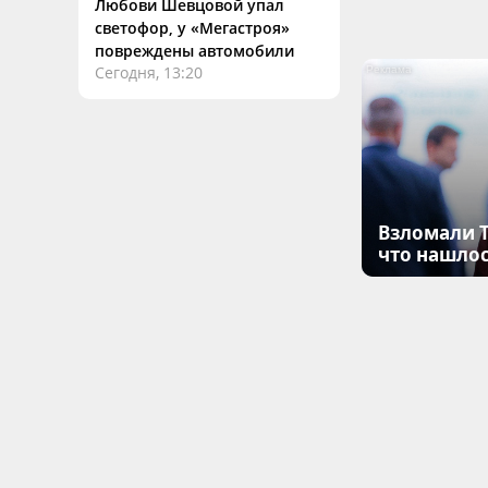
Любови Шевцовой упал
светофор, у «Мегастроя»
повреждены автомобили
Сегодня, 13:20
Взломали T
что нашлос