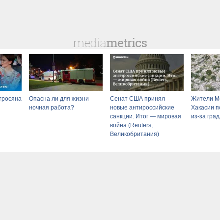
тросяна
Опасна ли для жизни
Сенат США принял
Жители Мо
ночная работа?
новые антироссийские
Хакасии п
санкции. Итог — мировая
из-за гра
война (Reuters,
Великобритания)