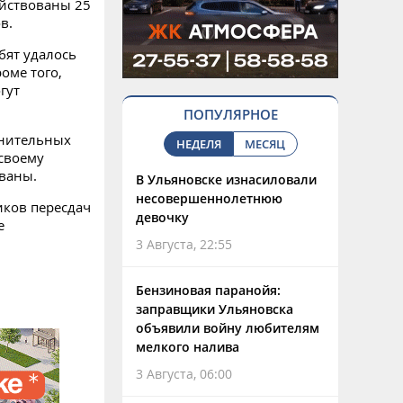
ействованы 25
в.
бят удалось
оме того,
гут
ПОПУЛЯРНОЕ
лнительных
НЕДЕЛЯ
МЕСЯЦ
 своему
ваны.
В Ульяновске изнасиловали
несовершеннолетнюю
иков пересдач
девочку
е
3 Августа, 22:55
Бензиновая паранойя:
заправщики Ульяновска
объявили войну любителям
мелкого налива
3 Августа, 06:00