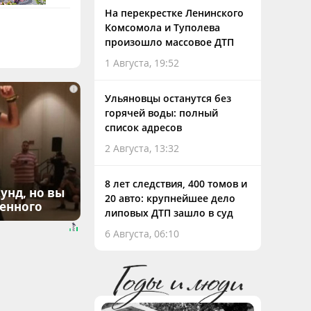
На перекрестке Ленинского
Комсомола и Туполева
произошло массовое ДТП
1 Августа, 19:52
i
Ульяновцы останутся без
горячей воды: полный
список адресов
2 Августа, 13:32
8 лет следствия, 400 томов и
унд, но вы
20 авто: крупнейшее дело
денного
липовых ДТП зашло в суд
6 Августа, 06:10