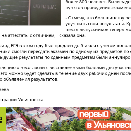
более 800 человек. Были зад
пунктов проведения экзамено
- Отмечу, что большинству ре
улучшить свои результаты. Кр
шесть выпускников теперь мо
на аттестаты с отличием, - сказала она.
иод ЕГЭ в этом году был продлён до 5 июля с учётом допо
ники смогли пересдать экзамен по одному из предметов по
дыдущие результаты по сданным предметам были аннулиро
лляцию о несогласии с выставленными баллами для участн
 это можно будет сделать в течение двух рабочих дней посл
 объявления результатов.
аева
страции Ульяновска