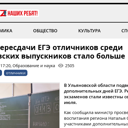
МИКА
ОБЩЕСТВО
КУЛЬТУРА
СП
пересдачи ЕГЭ отличников среди
вских выпускников стало больше
 17:20, Образование и наука
2505
отличники
В Ульяновской области подв
дополнительных дней ЕГЭ. Р
экзаменов стали известны се
июля.
Как сообщила министр просв
воспитания региона Наталья 
участниками дополнительных