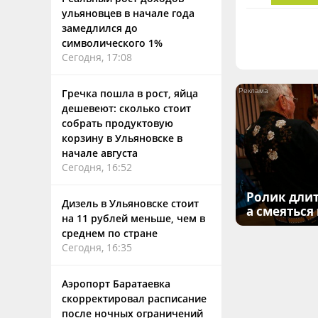
ульяновцев в начале года
замедлился до
символического 1%
Сегодня, 17:08
Гречка пошла в рост, яйца
дешевеют: сколько стоит
собрать продуктовую
корзину в Ульяновске в
начале августа
Сегодня, 16:52
Ролик длит
Дизель в Ульяновске стоит
а смеяться
на 11 рублей меньше, чем в
среднем по стране
Сегодня, 16:35
Аэропорт Баратаевка
скорректировал расписание
после ночных ограничений