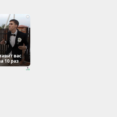
i
тавит вас
а 10 раз