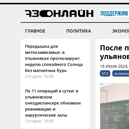
ГЛАВНОЕ
ПОЛИТИКА
ЭКОНО
После 
Передышка для
метеозависимых: в
ульяно
Ульяновске прогнозируют
неделю спокойного Солнца
16 Июля 2024,
без магнитных бурь
ЕГЭ
экзамен
Сегодня, 18:08
По 11 операций в сутки: в
ульяновском
онкодиспансере обновили
реанимацию и
хирургические залы
Сегодня, 18:00