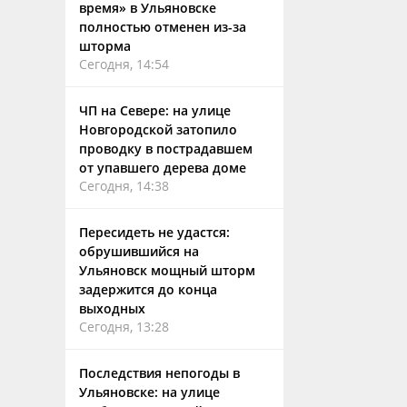
время» в Ульяновске
полностью отменен из-за
шторма
Сегодня, 14:54
ЧП на Севере: на улице
Новгородской затопило
проводку в пострадавшем
от упавшего дерева доме
Сегодня, 14:38
Пересидеть не удастся:
обрушившийся на
Ульяновск мощный шторм
задержится до конца
выходных
Сегодня, 13:28
Последствия непогоды в
Ульяновске: на улице