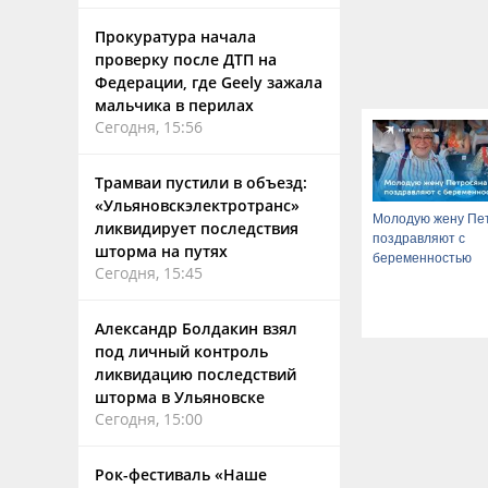
Прокуратура начала
проверку после ДТП на
Федерации, где Geely зажала
мальчика в перилах
Сегодня, 15:56
Трамваи пустили в объезд:
«Ульяновскэлектротранс»
Молодую жену Пе
ликвидирует последствия
поздравляют с
шторма на путях
беременностью
Сегодня, 15:45
Александр Болдакин взял
под личный контроль
ликвидацию последствий
шторма в Ульяновске
Сегодня, 15:00
Рок-фестиваль «Наше