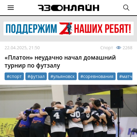
22.04.2025, 21:50
Спорт
2268
«Платон» неудачно начал домашний
турнир по футзалу
#спорт
#футзал
#ульяновск
#соревнования
#матч