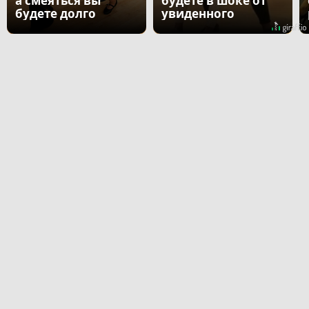
а смеяться вы
будете в шоке от
будете долго
увиденного