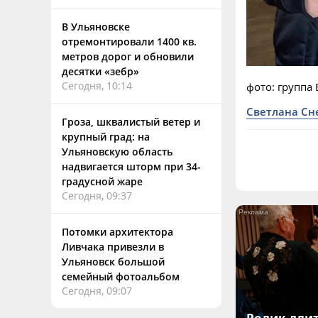
В Ульяновске
отремонтировали 1400 кв.
метров дорог и обновили
десятки «зебр»
Сегодня, 10:14
фото: группа
Светлана С
Гроза, шквалистый ветер и
крупный град: на
Ульяновскую область
надвигается шторм при 34-
градусной жаре
Сегодня, 09:37
Потомки архитектора
Ливчака привезли в
Ульяновск большой
семейный фотоальбом
Сегодня, 09:07