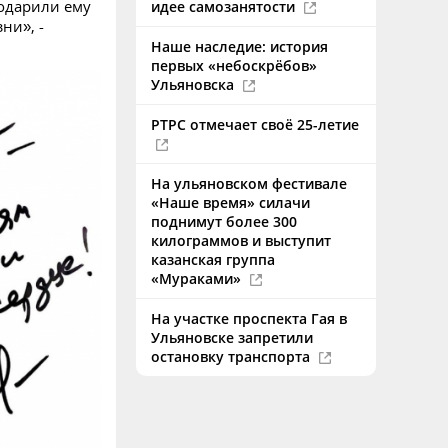
подарили ему
идее самозанятости
ни», -
Наше наследие: история
первых «небоскрёбов»
Ульяновска
РТРС отмечает своё 25-летие
На ульяновском фестивале
«Наше время» силачи
поднимут более 300
килограммов и выступит
казанская группа
«Мураками»
На участке проспекта Гая в
Ульяновске запретили
остановку транспорта