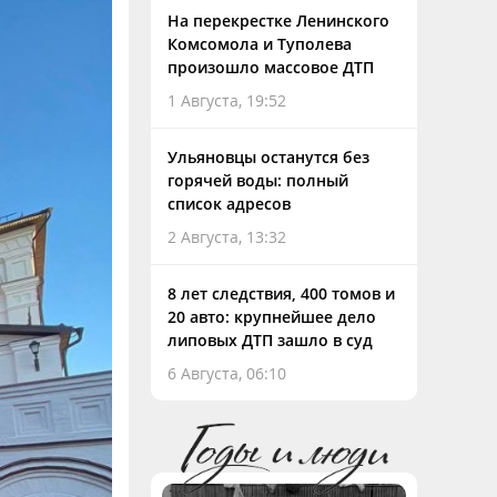
На перекрестке Ленинского
Комсомола и Туполева
произошло массовое ДТП
1 Августа, 19:52
Ульяновцы останутся без
горячей воды: полный
список адресов
2 Августа, 13:32
8 лет следствия, 400 томов и
20 авто: крупнейшее дело
липовых ДТП зашло в суд
6 Августа, 06:10