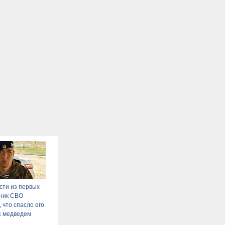
сти из первых
тник СВО
 что спасло его
 с медведем