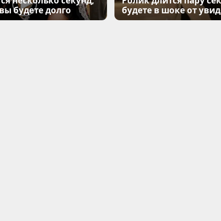
ся несколько секунд,
Ролик длится пару сек
 вы будете долго
будете в шоке от уви