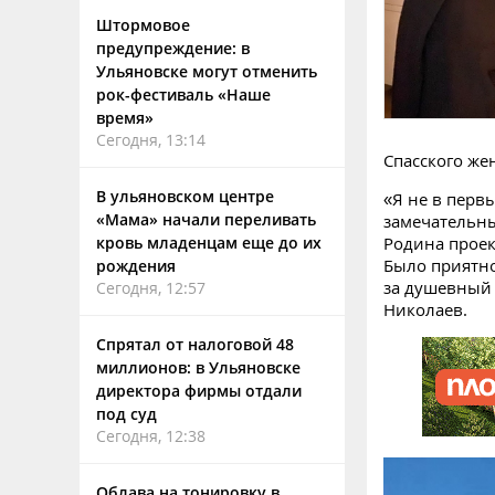
Штормовое
предупреждение: в
Ульяновске могут отменить
рок-фестиваль «Наше
время»
Сегодня, 13:14
Спасского же
В ульяновском центре
«Я не в перв
«Мама» начали переливать
замечательны
кровь младенцам еще до их
Родина проек
Было приятно
рождения
за душевный 
Сегодня, 12:57
Николаев.
Спрятал от налоговой 48
миллионов: в Ульяновске
директора фирмы отдали
под суд
Сегодня, 12:38
Облава на тонировку в