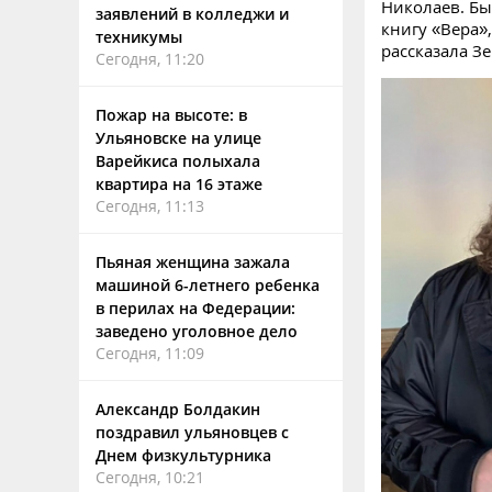
Николаев. Бы
заявлений в колледжи и
книгу «Вера»
техникумы
рассказала З
Сегодня, 11:20
Пожар на высоте: в
Ульяновске на улице
Варейкиса полыхала
квартира на 16 этаже
Сегодня, 11:13
Пьяная женщина зажала
машиной 6-летнего ребенка
в перилах на Федерации:
заведено уголовное дело
Сегодня, 11:09
Александр Болдакин
поздравил ульяновцев с
Днем физкультурника
Сегодня, 10:21