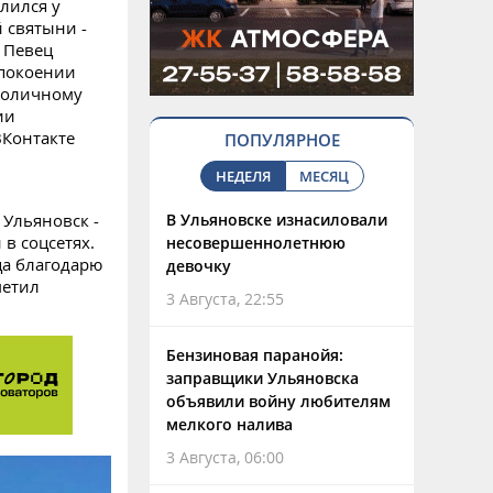
лился у
 святыни -
 Певец
упокоении
толичному
ии
ВКонтакте
ПОПУЛЯРНОЕ
НЕДЕЛЯ
МЕСЯЦ
 Ульяновск -
В Ульяновске изнасиловали
в соцсетях.
несовершеннолетнюю
ца благодарю
девочку
метил
3 Августа, 22:55
Бензиновая паранойя:
заправщики Ульяновска
объявили войну любителям
мелкого налива
3 Августа, 06:00