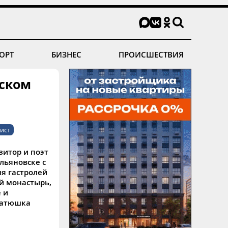
ОРТ
БИЗНЕС
ПРОИСШЕСТВИЯ
сском
ист
зитор и поэт
льяновске с
я гастролей
й монастырь,
 и
Батюшка