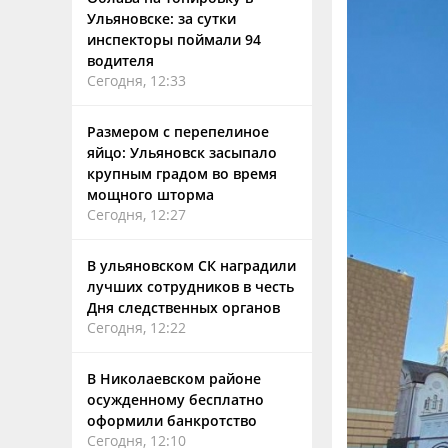
Ульяновске: за сутки
инспекторы поймали 94
водителя
Сегодня, 12:33
Размером с перепелиное
яйцо: Ульяновск засыпало
крупным градом во время
мощного шторма
Сегодня, 12:27
В ульяновском СК наградили
лучших сотрудников в честь
Дня следственных органов
Сегодня, 12:22
В Николаевском районе
осужденному бесплатно
оформили банкротство
Сегодня, 12:10