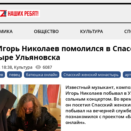
МИКА
ОБЩЕСТВО
КУЛЬТУРА
СП
Игорь Николаев помолился в Спа
ыре Ульяновска
 18:38, Культура
6087
ев
певец
батюшка онлайн
Спасский женский монастырь
арт
Известный музыкант, компо
Игорь Николаев побывал в У
сольным концертом. Во врем
он посетил Спасский женски
побывал на вечерней службе
познакомился с проектом «
онлайн».