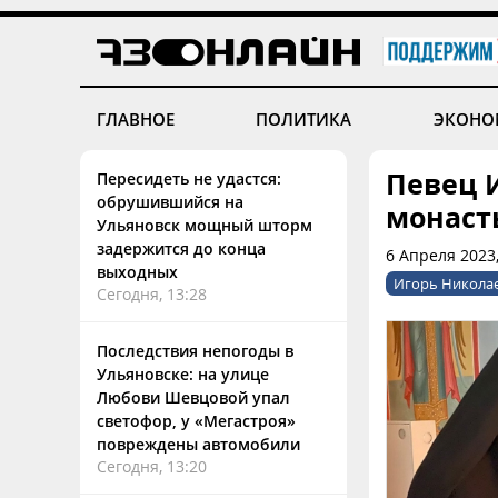
ГЛАВНОЕ
ПОЛИТИКА
ЭКОНО
Певец 
Пересидеть не удастся:
обрушившийся на
монаст
Ульяновск мощный шторм
задержится до конца
6 Апреля 2023,
выходных
Игорь Никола
Сегодня, 13:28
Последствия непогоды в
Ульяновске: на улице
Любови Шевцовой упал
светофор, у «Мегастроя»
повреждены автомобили
Сегодня, 13:20