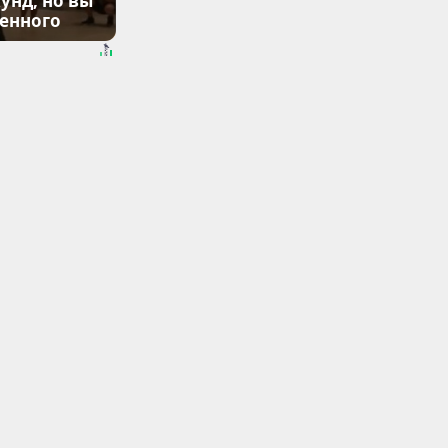
унд, но вы
денного