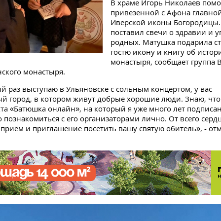
В храме Игорь Николаев помо
привезенной с Афона главной
Иверской иконы Богородицы.
поставил свечи о здравии и 
родных. Матушка подарила с
гостю икону и книгу об истор
монастыря, сообщает группа 
нского монастыря.
ый раз выступаю в Ульяновске с сольным концертом, у вас
й город, в котором живут добрые хорошие люди. Знаю, что
та «Батюшка онлайн», на который я уже много лет подписан 
 познакомиться с его организаторами лично. От всего серд
приём и приглашение посетить вашу святую обитель», - от