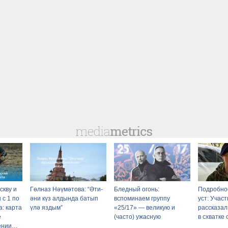
скву и
Гөлназ Нәүмәтова: “Әти-
Бледный огонь:
Подробно
 с 1 по
әни күз алдында батып
вспоминаем группу
уст: Учас
а: карта
үлә яздым”
«25/17» — великую и
рассказал,
е
(часто) ужасную
в схватке
ении