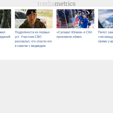
ыжил
Подробности из первых
«Салават Юлаев» и СКА
Пилот за
ужданий
уст: Участник СВО
произвели обмен
«летающу
рассказал, что спасло его
прямо у к
в схватке с медведем