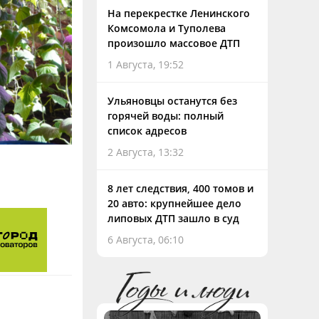
На перекрестке Ленинского
Комсомола и Туполева
произошло массовое ДТП
1 Августа, 19:52
Ульяновцы останутся без
горячей воды: полный
список адресов
2 Августа, 13:32
8 лет следствия, 400 томов и
20 авто: крупнейшее дело
липовых ДТП зашло в суд
6 Августа, 06:10