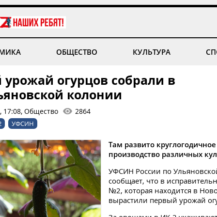
МИКА
ОБЩЕСТВО
КУЛЬТУРА
СП
 урожай огурцов собрали в
ьяновской колонии
, 17:08, Общество
2864
2
УФСИН
Там развито круглогодичное
производство различных кул
УФСИН России по Ульяновско
сообщает, что в исправитель
№2, которая находится в Нов
вырастили первый урожай ог