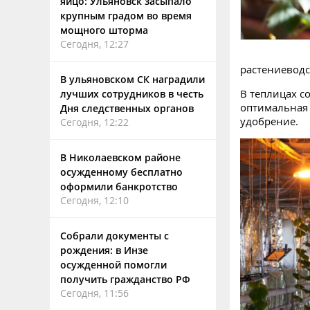
яйцо: Ульяновск засыпало
крупным градом во время
мощного шторма
Сегодня, 12:27
растениеводс
В ульяновском СК наградили
В теплицах с
лучших сотрудников в честь
оптимальная 
Дня следственных органов
удобрение.
Сегодня, 12:22
В Николаевском районе
осужденному бесплатно
оформили банкротство
Сегодня, 12:10
Собрали документы с
рождения: в Инзе
осужденной помогли
получить гражданство РФ
Сегодня, 11:56