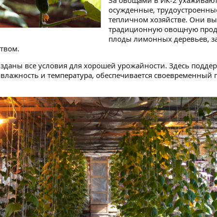
За овощами в ИК-2 ухаживаю
осужденные, трудоустроенны
тепличном хозяйстве. Они в
традиционную овощную прод
плоды лимонных деревьев, з
твом.
озданы все условия для хорошей урожайности. Здесь подде
влажность и температура, обеспечивается своевременный 