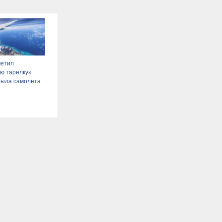
метил
ю тарелку»
рыла самолета