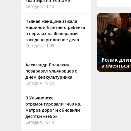
квартира на 16 этаже
Сегодня, 11:13
Пьяная женщина зажала
машиной 6-летнего ребенка
в перилах на Федерации:
заведено уголовное дело
Сегодня, 11:09
Ролик длит
Александр Болдакин
а смеяться
поздравил ульяновцев с
Днем физкультурника
Сегодня, 10:21
В Ульяновске
отремонтировали 1400 кв.
метров дорог и обновили
десятки «зебр»
Сегодня, 10:14