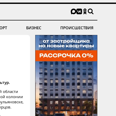
ОРТ
БИЗНЕС
ПРОИСШЕСТВИЯ
ьтур.
й области
ной колонии
оульяновске,
урцов.