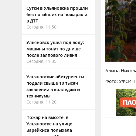
Сутки в Ульяновске прошли
без погибших на пожарах и
в ДТП
Сегодня, 11:50
Ульяновск ушел под воду:
машины тонут по днище
после залпового ливня
Сегодня, 11:35
Алина Никол
Ульяновские абитуриенты
Фото: УФСИН
подали свыше 10 тысяч
заявлений в колледжи и
техникумы
Сегодня, 11:20
Пожар на высоте: в
Ульяновске на улице
Варейкиса полыхала