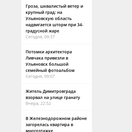
Гроза, шквалистый ветер и
крупный град: на
Ульяновскую область
надвигается шторм при 34-
градусной жаре
Сегодня, 09:37
Потомки архитектора
Ливчака привезли в
Ульяновск большой
семейный фотоальбом
Сегодня, 09:07
Житель Димитровграда
взорвал на улице гранату
Вчера, 22:52
В Железнодорожном районе
загорелась квартира в
многоэтажке