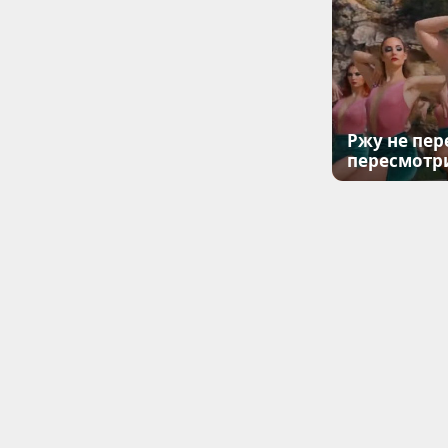
Ржу не пер
пересмотр