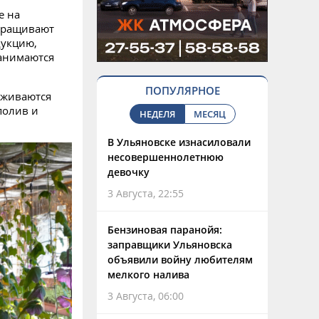
т
е на
ыращивают
укцию,
анимаются
ПОПУЛЯРНОЕ
рживаются
полив и
НЕДЕЛЯ
МЕСЯЦ
В Ульяновске изнасиловали
несовершеннолетнюю
девочку
3 Августа, 22:55
Бензиновая паранойя:
заправщики Ульяновска
объявили войну любителям
мелкого налива
3 Августа, 06:00