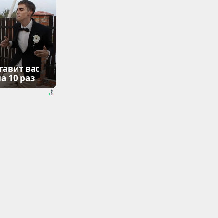
тавит вас
а 10 раз