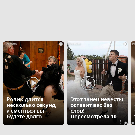
i
i
Ролик длится
Этот танец невесты
несколько секунд,
оставит вас без
а смеяться вы
слов!
будете долго
Пересмотрела 10
раз