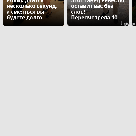
Ролик длится
Этот танец невесты
несколько секунд,
оставит вас без
а смеяться вы
слов!
будете долго
Пересмотрела 10
раз