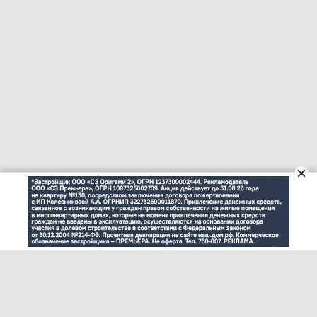
© "Ульяновск онлайн" (www.73online.ru), 18+
Учредитель: ООО "СИБ". Главный редактор: Скворцова Е.В.
Свидетельство СМИ "Эл № ФС77-36684" от 29.06.2009 г. выдано
Роскомнадзором.
432011, г. Ульяновск, ул. Радищева, дом 90, офис 1