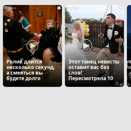
i
i
Ролик длится
Этот танец невесты
несколько секунд,
оставит вас без
а смеяться вы
слов!
будете долго
Пересмотрела 10
раз