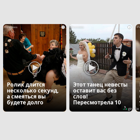
i
i
Ролик длится
Этот танец невесты
несколько секунд,
оставит вас без
а смеяться вы
слов!
будете долго
Пересмотрела 10
раз