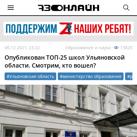
06.12.2021, 23:22
Образование и наука
15620
Опубликован ТОП-25 школ Ульяновской
области. Смотрим, кто вошел?
#Ульяновская область
#министерство образования
#ре