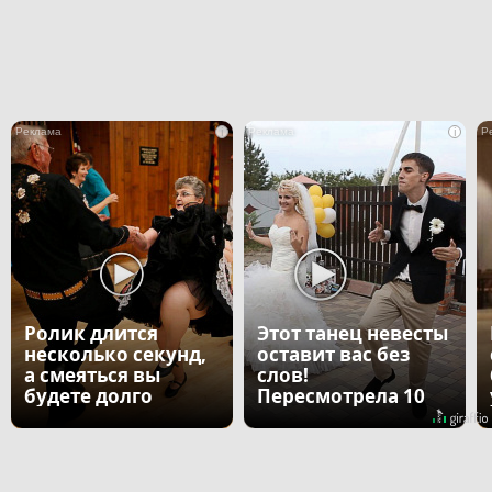
i
i
Ролик длится
Этот танец невесты
несколько секунд,
оставит вас без
а смеяться вы
слов!
будете долго
Пересмотрела 10
раз