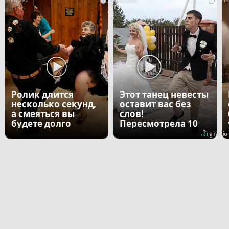
i
i
Ролик длится
Этот танец невесты
несколько секунд,
оставит вас без
а смеяться вы
слов!
будете долго
Пересмотрела 10
раз