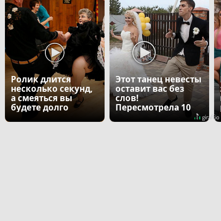
Ролик длится
Этот танец невесты
несколько секунд,
оставит вас без
а смеяться вы
слов!
будете долго
Пересмотрела 10
раз