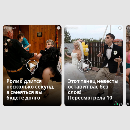
i
i
Ролик длится
Этот танец невесты
несколько секунд,
оставит вас без
а смеяться вы
слов!
будете долго
Пересмотрела 10
раз