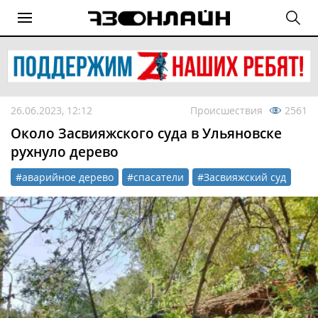
26.06.2023, 12:12
Происшествия
2561
Около Засвияжского суда в Ульяновске
рухнуло дерево
#аварийное дерево
#спасатели
#Засвияжский суд