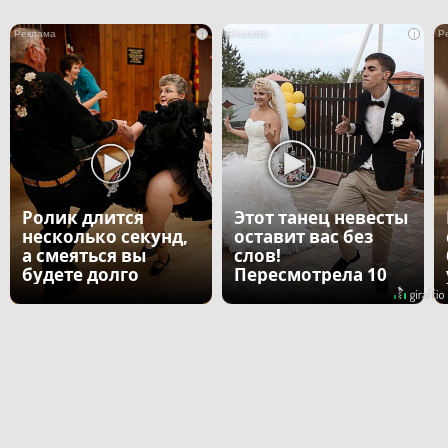
i
i
Ролик длится
Этот танец невесты
несколько секунд,
оставит вас без
а смеяться вы
слов!
будете долго
Пересмотрела 10
раз