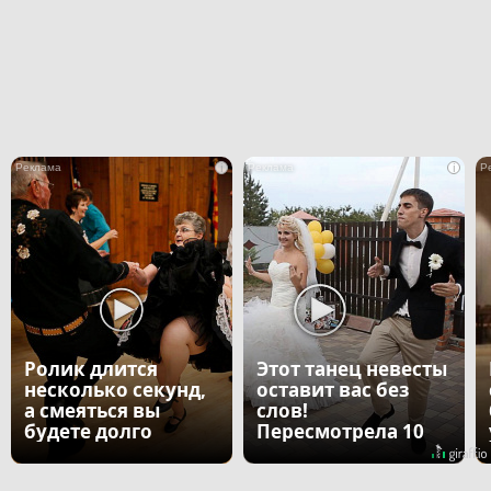
i
i
Ролик длится
Этот танец невесты
несколько секунд,
оставит вас без
а смеяться вы
слов!
будете долго
Пересмотрела 10
раз