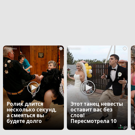
i
i
Ролик длится
Этот танец невесты
несколько секунд,
оставит вас без
а смеяться вы
слов!
будете долго
Пересмотрела 10
раз