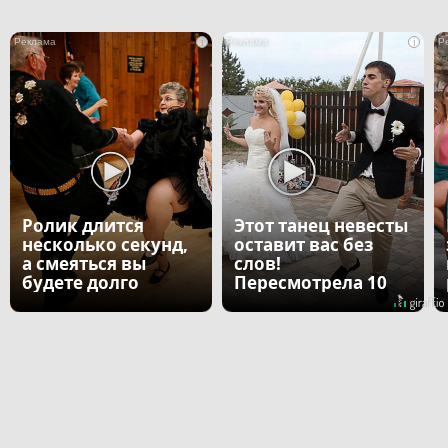
i
i
Ролик длится
Этот танец невесты
несколько секунд,
оставит вас без
а смеяться вы
слов!
будете долго
Пересмотрела 10
раз