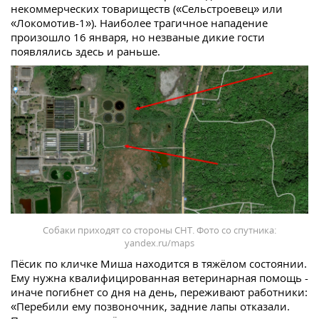
некоммерческих товариществ («Сельстроевец» или
«Локомотив-1»). Наиболее трагичное нападение
произошло 16 января, но незваные дикие гости
появлялись здесь и раньше.
Собаки приходят со стороны СНТ. Фото со спутника:
yandex.ru/maps
Пёсик по кличке Миша находится в тяжёлом состоянии.
Ему нужна квалифицированная ветеринарная помощь -
иначе погибнет со дня на день, переживают работники:
«Перебили ему позвоночник, задние лапы отказали.