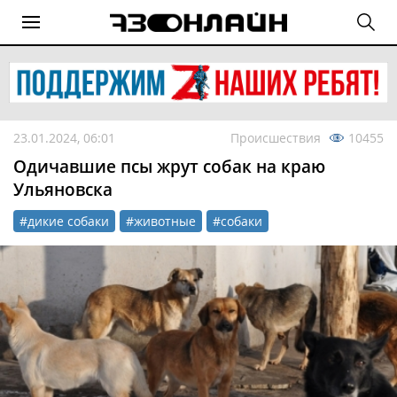
23.01.2024, 06:01
Происшествия
10455
Одичавшие псы жрут собак на краю
Ульяновска
#дикие собаки
#животные
#собаки