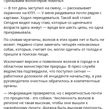
Призываем волонтёров помочь».
— В тот день заступил на смену, — рассказывает
охранник на КПП. — У меня раздевалка почти рядом с
картами. Ходил переодеваться. Такой вой стоял!
Сегодня видел нашу стаю, которые со щенячьего
возраста здесь живут — вроде все шесть целы, но одна
прихрамывала.
По словам мужчины, волков в этих краях нет и быть не
может. Недавно стали замечать четырёх незнакомых
собак, которые, считает он, могли одичать от голода и
пришли в поисках пищи.
Исключают версию о появлении волков в городе и в
областном министерстве природы. В пресс-службе
ведомства подтвердили, что поступил сигнал —
работники доложили об инциденте начальству, а уже
руководители очистных обратилось в компетентные
органы.
— Информация проверяется, но с вероятностью почти
сто процентов - это собаки. Численность волков в
регионе не такая высокая, чтобы они вышли к
населённому пункту. Должна быть высокая плотность,