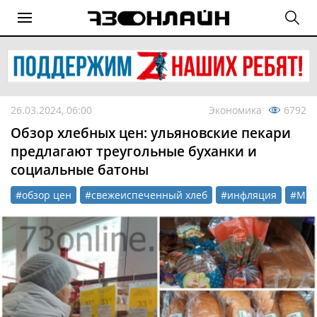
26.03.2024, 06:00
Экономика
6792
Обзор хлебных цен: ульяновские пекари
предлагают треугольные буханки и
социальные батоны
#обзор цен
#свежеиспеченный хлеб
#инфляция
#Мин