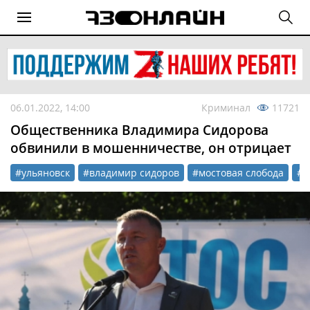
06.01.2022, 14:00
Криминал
11721
Общественника Владимира Сидорова
обвинили в мошенничестве, он отрицает
#ульяновск
#владимир сидоров
#мостовая слобода
#р