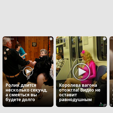
i
i
Ролик длится
Королева вагона
несколько секунд,
отожгла! Видео не
а смеяться вы
оставит
будете долго
равнодушным