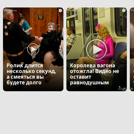
i
i
Ролик длится
Королева вагона
несколько секунд,
отожгла! Видео не
а смеяться вы
оставит
будете долго
равнодушным