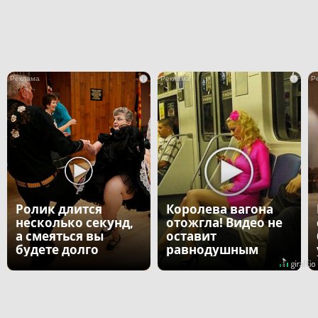
i
i
Ролик длится
Королева вагона
несколько секунд,
отожгла! Видео не
а смеяться вы
оставит
будете долго
равнодушным