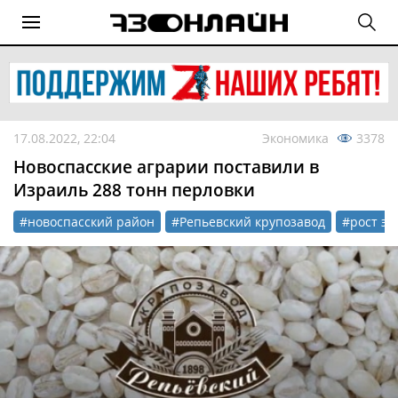
17.08.2022, 22:04
Экономика
3378
Новоспасские аграрии поставили в
Израиль 288 тонн перловки
#новоспасский район
#Репьевский крупозавод
#рост эк