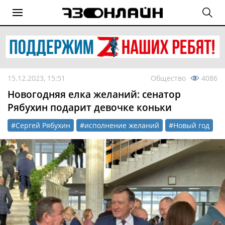
15.12.2023, 15:51
Общество
4086
Новогодняя елка желаний: сенатор
Рябухин подарит девочке коньки
#Сергей Рябухин
#исполнение желаний
#Новый год