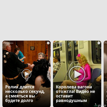
i
i
Ролик длится
Королева вагона
несколько секунд,
отожгла! Видео не
а смеяться вы
оставит
будете долго
равнодушным