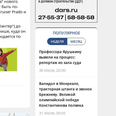
а" нового
 быть по-
uiser Prado и
антер") до
нише, куда он
ПОПУЛЯРНОЕ
одается по
НЕДЕЛЯ
МЕСЯЦ
Профессора Ярушкину
вывели на процесс:
репортаж из зала суда
30 Июля, 20:00
Валидол в Монреале,
тракторная штанга и звонок
Брежневу. Великой
олимпийской победе
Константинова полвека
31 Июля, 06:05
i