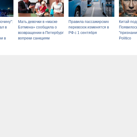
бочину":
Мать девочки в «маске
Правила пассажирских
Китай под
ал в
Бэтмена» сообщила о
перевозок изменятся в
Появилось
возвращении в Петербург
РФ с 1 сентября
"признани
ни в
вопреки санкциям
Politico