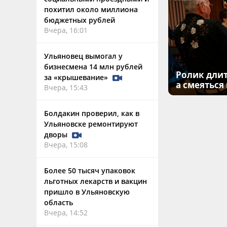
похитил около миллиона
бюджетных рублей
Вчера, 16:01
Ульяновец вымогал у
бизнесмена 14 млн рублей
Ролик длит
за «крышевание»
а смеяться
Вчера, 15:43
Болдакин проверил, как в
Ульяновске ремонтируют
дворы
Вчера, 15:08
Более 50 тысяч упаковок
льготных лекарств и вакцин
пришло в Ульяновскую
область
Вчера, 14:52