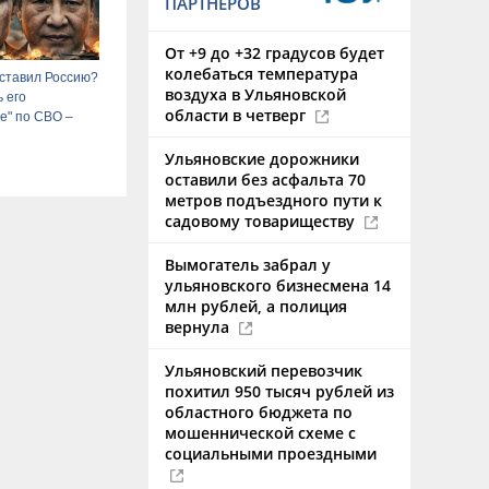
ПАРТНЕРОВ
От +9 до +32 градусов будет
колебаться температура
ставил Россию?
воздуха в Ульяновской
 его
области в четверг
е" по СВО –
Ульяновские дорожники
оставили без асфальта 70
метров подъездного пути к
садовому товариществу
Вымогатель забрал у
ульяновского бизнесмена 14
млн рублей, а полиция
вернула
Ульяновский перевозчик
похитил 950 тысяч рублей из
областного бюджета по
мошеннической схеме с
социальными проездными