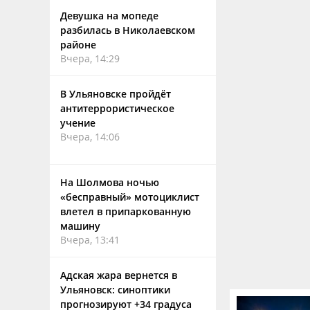
Девушка на мопеде
разбилась в Николаевском
районе
Вчера, 14:29
В Ульяновске пройдёт
антитеррористическое
учение
Вчера, 14:06
На Шолмова ночью
«бесправный» мотоциклист
влетел в припаркованную
машину
Вчера, 13:41
Адская жара вернется в
Ульяновск: синоптики
прогнозируют +34 градуса