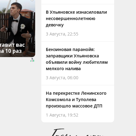
В Ульяновске изнасиловали
несовершеннолетнюю
девочку
3 Августа, 22:55
тавит вас
Бензиновая паранойя:
а 10 раз
заправщики Ульяновска
объявили войну любителям
мелкого налива
3 Августа, 06:00
На перекрестке Ленинского
Комсомола и Туполева
произошло массовое ДТП
1 Августа, 19:52