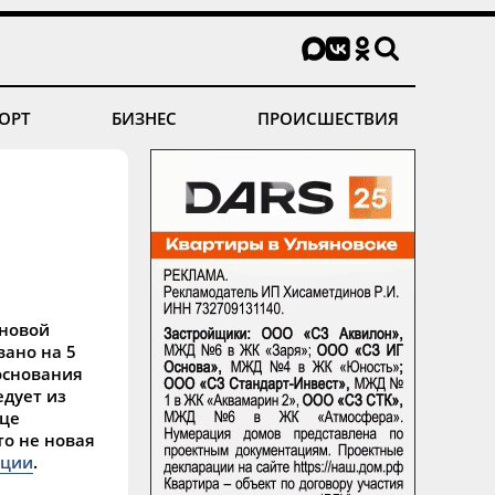
ОРТ
БИЗНЕС
ПРОИСШЕСТВИЯ
 новой
вано на 5
 основания
едует из
ице
то не новая
ации
.