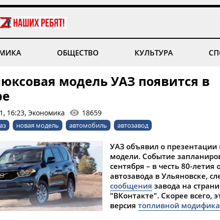
МИКА
ОБЩЕСТВО
КУЛЬТУРА
СП
люксовая модель УАЗ появится в
ре
1, 16:23, Экономика
18659
аз
новая модель
автомобиль
автозавод
УАЗ объявил о презентации
модели. Событие запланиро
сентября – в честь 80-летия
автозавода в Ульяновске, сл
сообщения
завода на стран
"ВКонтакте". Скорее всего, э
версия
топливной модифик