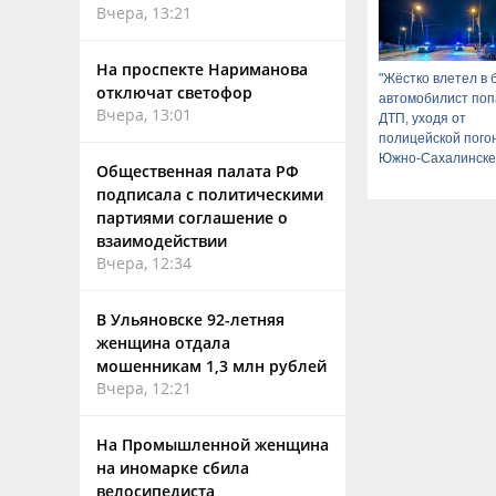
Вчера, 13:21
На проспекте Нариманова
"Жёстко влетел в 
отключат светофор
автомобилист поп
Вчера, 13:01
ДТП, уходя от
полицейской пого
Южно-Сахалинске
Общественная палата РФ
подписала с политическими
партиями соглашение о
взаимодействии
Вчера, 12:34
В Ульяновске 92-летняя
женщина отдала
мошенникам 1,3 млн рублей
Вчера, 12:21
На Промышленной женщина
на иномарке сбила
велосипедиста