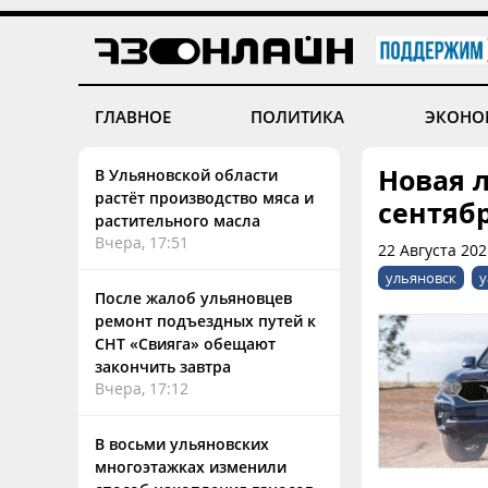
ГЛАВНОЕ
ПОЛИТИКА
ЭКОНО
Новая 
В Ульяновской области
растёт производство мяса и
сентяб
растительного масла
Вчера, 17:51
22 Августа 202
ульяновск
у
После жалоб ульяновцев
ремонт подъездных путей к
СНТ «Свияга» обещают
закончить завтра
Вчера, 17:12
В восьми ульяновских
многоэтажках изменили