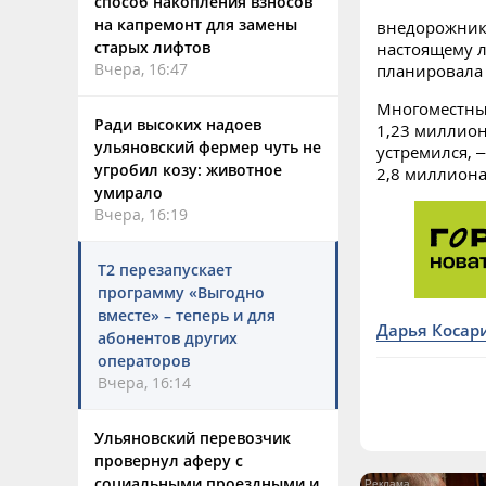
способ накопления взносов
на капремонт для замены
внедорожника
старых лифтов
настоящему л
Вчера, 16:47
планировала 
Многоместные
Ради высоких надоев
1,23 миллион
ульяновский фермер чуть не
устремился, 
угробил козу: животное
2,8 миллиона
умирало
Вчера, 16:19
Т2 перезапускает
программу «Выгодно
вместе» – теперь и для
Дарья Косар
абонентов других
операторов
Вчера, 16:14
Ульяновский перевозчик
провернул аферу с
социальными проездными и