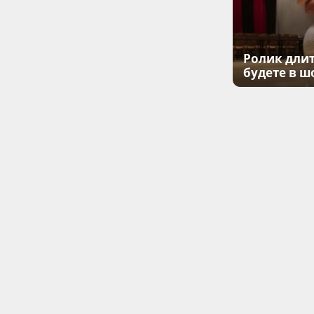
Ролик длит
будете в ш