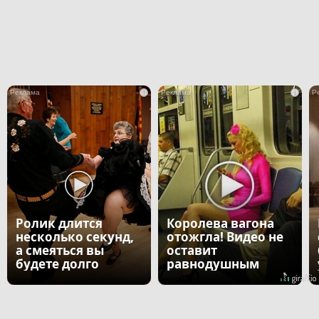
i
i
Ролик длится
Королева вагона
несколько секунд,
отожгла! Видео не
а смеяться вы
оставит
будете долго
равнодушным