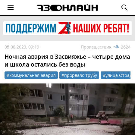
05.08.2023, 09:19
Происшествия
2624
Ночная авария в Засвияжье – четыре дома
и школа остались без воды
#коммунальная авария
#прорвало трубу
#улица Отрадн