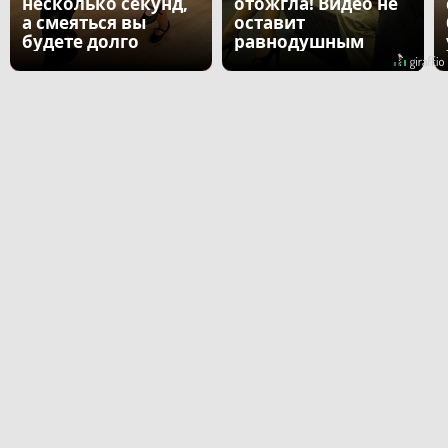
несколько секунд,
отожгла! Видео не
а смеяться вы
оставит
будете долго
равнодушным