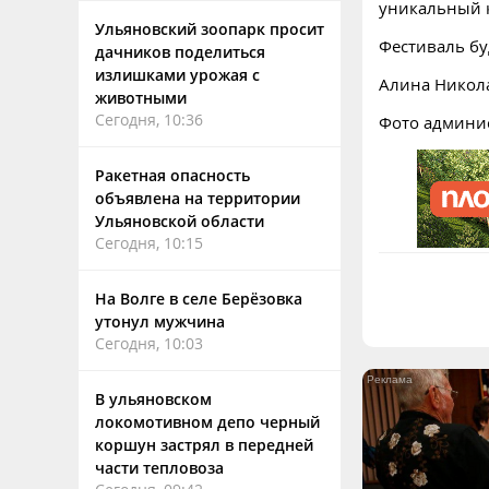
уникальный 
Ульяновский зоопарк просит
Фестиваль бу
дачников поделиться
излишками урожая с
Алина Никол
животными
Сегодня, 10:36
Фото админи
Ракетная опасность
объявлена на территории
Ульяновской области
Сегодня, 10:15
На Волге в селе Берёзовка
утонул мужчина
Сегодня, 10:03
В ульяновском
локомотивном депо черный
коршун застрял в передней
части тепловоза