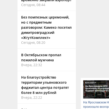
Сегодня, 08:44
Без помпезных церемоний,
но с предметным
разговором: Камеко посетил
димитровградский
«ЖгутКомплект»
Сегодня, 08:20
В Октябрьском пропал
пожилой мужчина
Вчера, 22:32
На благоустройство
территории ульяновского
фиджитал-центра потратят
более 8 млн рублей
Вчера, 22:22
На Ярославском 
произошло возго