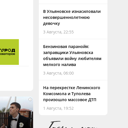
В Ульяновске изнасиловали
несовершеннолетнюю
девочку
3 Августа, 22:55
Бензиновая паранойя:
заправщики Ульяновска
объявили войну любителям
мелкого налива
3 Августа, 06:00
На перекрестке Ленинского
Комсомола и Туполева
произошло массовое ДТП
i
1 Августа, 19:52