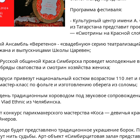
Программа фестиваля:
- Культурный центр имени А.
из Татарстана представит про
— «Смотрины на Красной сло
й Ансамбль «Веретено» - «свадебную» серию театрализаций,
ржана и выпускницами Школы Царевен;
с Русской общиной Краса Симбирска проведет молодежные в
обряды сватовства и смотрин хозяйства жениха;
еларуси привезут национальный костюм возрастом 110 лет и
астер-класс по фольге и изготовлению оберега из соломы;
 день традиционным хороводом под звуковое сопровождени
 Vlad Ethnic из Челябинска.
т конкурс парикмахерского мастерства «Коса — девичья кра
йнеров.
роде будет представлено традиционное украшение борок. П
кут нить судьбы. Арт-объект «Симбирцитовая зала» предста