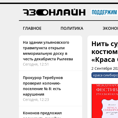
ГЛАВНОЕ
ПОЛИТИКА
ЭКОНО
Нить су
На здании ульяновского
травмпункта открыли
костюм
мемориальную доску в
«Краса
честь декабриста Рылеева
Сегодня, 12:51
2 Сентября 20
краса симбирс
Прокурор Теребунов
проверил колонию-
поселение № 8: есть
нарушения
Сегодня, 12:23
Кононов предложил