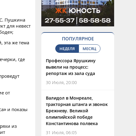
 С. Пушкина
ект для невест
боде»;
ПОПУЛЯРНОЕ
 эта же тема
НЕДЕЛЯ
МЕСЯЦ
ечерки, где
Профессора Ярушкину
вывели на процесс:
репортаж из зала суда
 проведут
30 Июля, 20:00
е от
Валидол в Монреале,
тракторная штанга и звонок
са» и показы
Брежневу. Великой
олимпийской победе
Константинова полвека
ряхи из
вит
31 Июля, 06:05