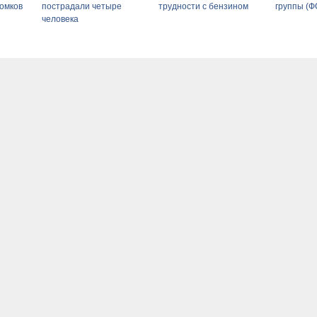
ломков
пострадали четыре
трудности с бензином
группы (Ф
человека