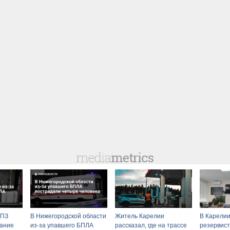
НПЗ
В Нижегородской области
Житель Карелии
В Карели
рание
из-за упавшего БПЛА
рассказал, где на трассе
резервист