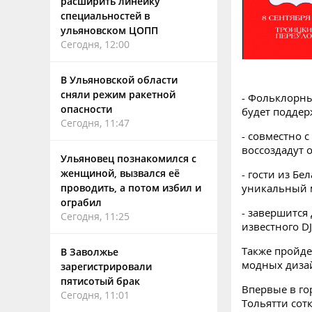
расширить линейку
специальностей в
ульяновском ЦОПП
Сегодня, 12:00
В Ульяновской области
сняли режим ракетной
- Фольклорны
опасности
будет подде
Сегодня, 11:47
- совместно 
воссоздадут 
Ульяновец познакомился с
женщиной, вызвался её
- гости из Б
проводить, а потом избил и
уникальный м
ограбил
- завершится
Сегодня, 11:25
известного DJ
Также пройде
В Заволжье
модных диза
зарегистрировали
пятисотый брак
Впервые в го
Сегодня, 11:01
Тольятти сот