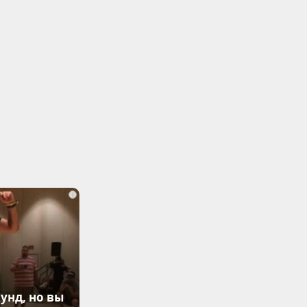
i
унд, но вы