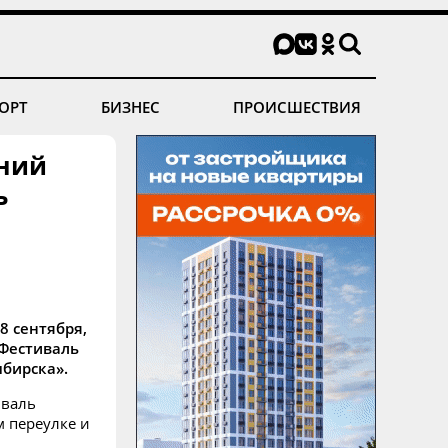
ОРТ
БИЗНЕС
ПРОИСШЕСТВИЯ
тний
ь
8 сентября,
 Фестиваль
мбирска».
иваль
м переулке и