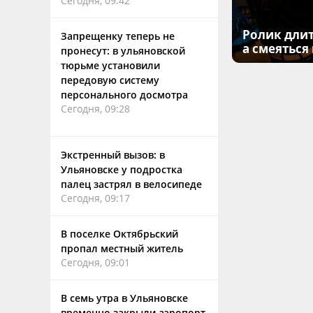
Сегодня, 09:42
Ролик длит
Запрещенку теперь не
а смеяться
пронесут: в ульяновской
тюрьме установили
передовую систему
персонального досмотра
Сегодня, 09:28
Экстренный вызов: в
Ульяновске у подростка
палец застрял в велосипеде
Сегодня, 09:17
В поселке Октябрьский
пропал местный житель
Сегодня, 09:01
В семь утра в Ульяновске
временно закрыли аэропорт