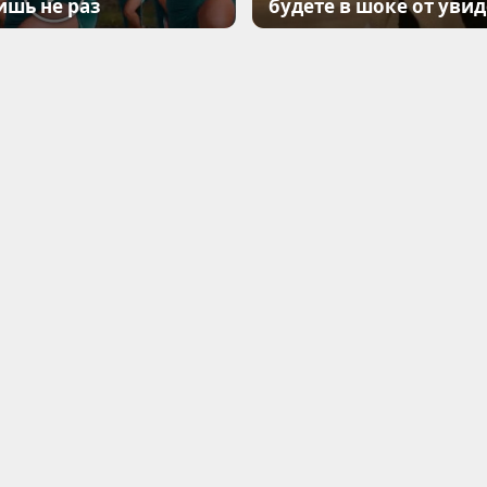
ишь не раз
будете в шоке от уви