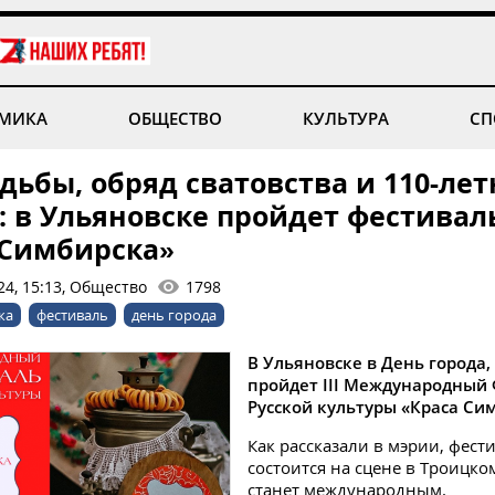
МИКА
ОБЩЕСТВО
КУЛЬТУРА
СП
дьбы, обряд сватовства и 110-ле
: в Ульяновске пройдет фестивал
 Симбирска»
24, 15:13, Общество
1798
ка
фестиваль
день города
В Ульяновске в День города, 
пройдет III Международный
Русской культуры «Краса Си
Как рассказали в мэрии, фест
состоится на сцене в Троицко
станет международным.