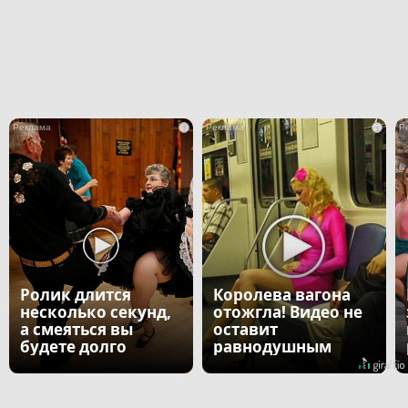
i
i
Ролик длится
Королева вагона
несколько секунд,
отожгла! Видео не
а смеяться вы
оставит
будете долго
равнодушным