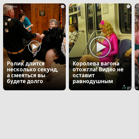
i
i
Ролик длится
Королева вагона
несколько секунд,
отожгла! Видео не
а смеяться вы
оставит
будете долго
равнодушным