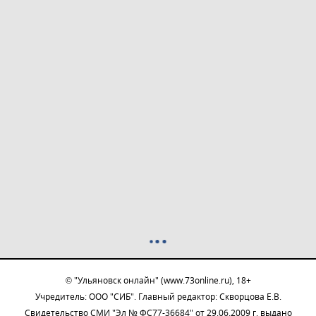
© "Ульяновск онлайн" (www.73online.ru), 18+
Учредитель: ООО "СИБ". Главный редактор: Скворцова Е.В.
Свидетельство СМИ "Эл № ФС77-36684" от 29.06.2009 г. выдано