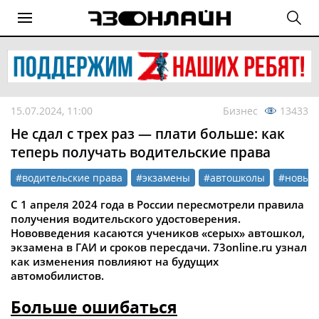
15.07.2024, 11:00
Бизнес
13433
Не сдал с трех раз — плати больше: как
теперь получать водительские права
#водительские права
#экзамены
#автошколы
#новые
С 1 апреля 2024 года в России пересмотрели правила
получения водительского удостоверения.
Нововведения касаются учеников «серых» автошкол,
экзамена в ГАИ и сроков пересдачи.
73online.ru узнал
как изменения повлияют на будущих
автомобилистов.
Больше ошибаться