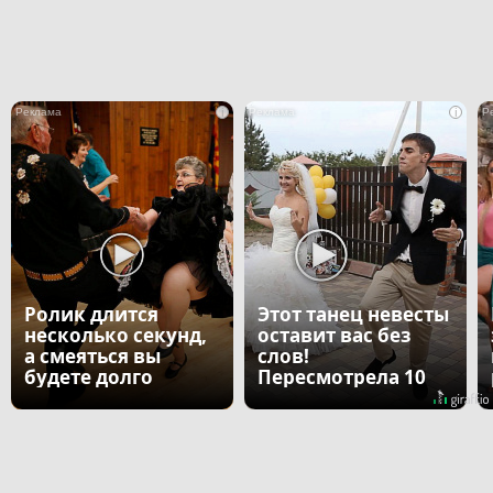
i
i
Ролик длится
Этот танец невесты
несколько секунд,
оставит вас без
а смеяться вы
слов!
будете долго
Пересмотрела 10
раз