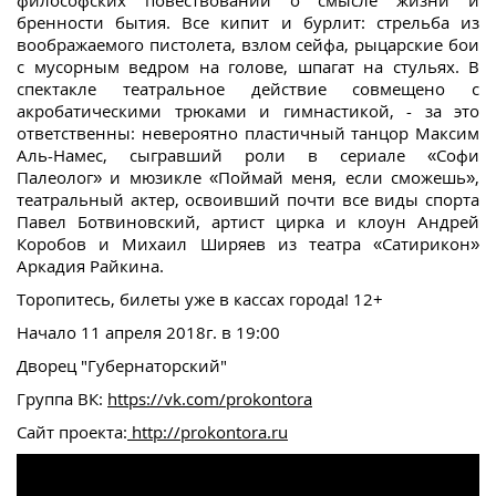
философских повествований о смысле жизни и
бренности бытия. Все кипит и бурлит: стрельба из
воображаемого пистолета, взлом сейфа, рыцарские бои
с мусорным ведром на голове, шпагат на стульях. В
спектакле театральное действие совмещено с
акробатическими трюками и гимнастикой, - за это
ответственны: невероятно пластичный танцор Максим
Аль-Намес, сыгравший роли в сериале «Софи
Палеолог» и мюзикле «Поймай меня, если сможешь»,
театральный актер, освоивший почти все виды спорта
Павел Ботвиновский, артист цирка и клоун Андрей
Коробов и Михаил Ширяев из театра «Сатирикон»
Аркадия Райкина.
Торопитесь, билеты уже в кассах города! 12+
Начало 11 апреля 2018г. в 19:00
Дворец "Губернаторский"
Группа ВК:
https://vk.com/prokontora
Сайт проекта:
http://prokontora.ru