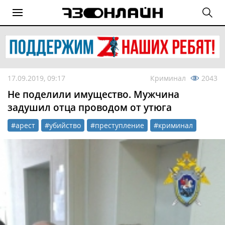
17.09.2019, 09:17
Криминал
2043
Не поделили имущество. Мужчина
задушил отца проводом от утюга
#арест
#убийство
#преступление
#криминал