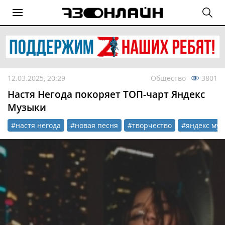
12.03.2025, 20:29
Общество
3801
Настя Негода покоряет ТОП-чарт Яндекс
Музыки
#настя негода
#новая песня
#творчество
#яндекс муз