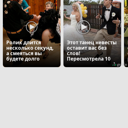
Ролик длится
Этот танец невесты
несколько секунд,
оставит вас без
а смеяться вы
слов!
будете долго
Пересмотрела 10
раз