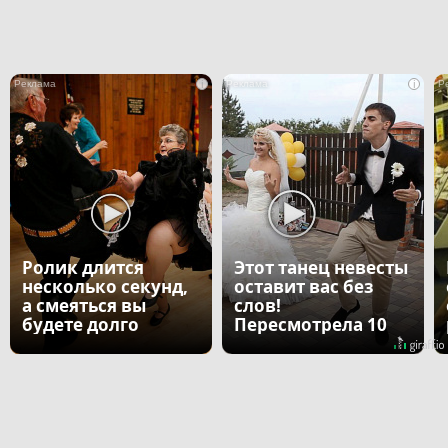
i
i
Ролик длится
Этот танец невесты
несколько секунд,
оставит вас без
а смеяться вы
слов!
будете долго
Пересмотрела 10
раз