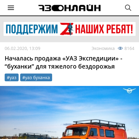
06.02.2020, 13:09
Экономика
8164
Началась продажа «УАЗ Экспедиции» -
“буханки” для тяжелого бездорожья
#уаз
#уаз буханка