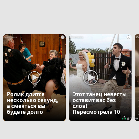
i
i
Ролик длится
Этот танец невесты
несколько секунд,
оставит вас без
а смеяться вы
слов!
будете долго
Пересмотрела 10
раз