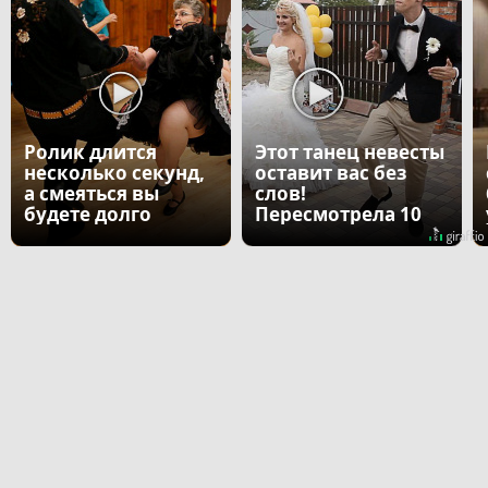
Ролик длится
Этот танец невесты
несколько секунд,
оставит вас без
а смеяться вы
слов!
будете долго
Пересмотрела 10
раз