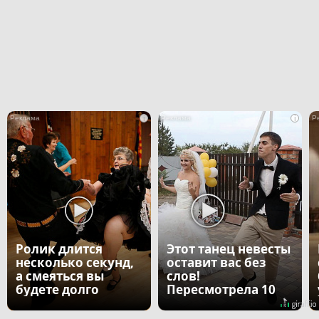
i
i
Ролик длится
Этот танец невесты
несколько секунд,
оставит вас без
а смеяться вы
слов!
будете долго
Пересмотрела 10
раз