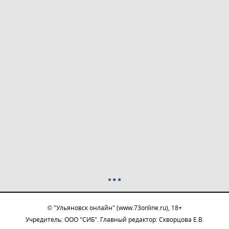
© "Ульяновск онлайн" (www.73online.ru), 18+
Учредитель: ООО "СИБ". Главный редактор: Скворцова Е.В.