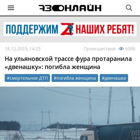
18.12.2023, 14:25
Происшествия
6086
На ульяновской трассе фура протаранила
«двенашку»: погибла женщина
#смертельное ДТП
#погибла женщина
#двенашка