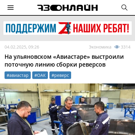
04.02.2025, 09:26
Экономика
3314
На ульяновском «Авиастаре» выстроили
поточную линию сборки реверсов
#авиастар
#ОАК
#реверс