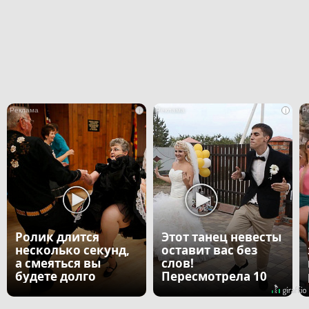
i
i
Ролик длится
Этот танец невесты
несколько секунд,
оставит вас без
а смеяться вы
слов!
будете долго
Пересмотрела 10
раз