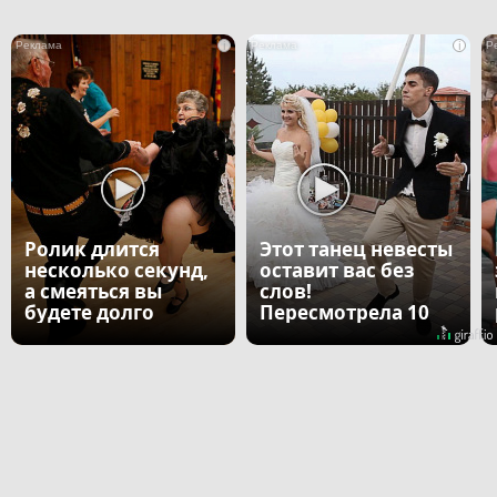
i
i
Ролик длится
Этот танец невесты
несколько секунд,
оставит вас без
а смеяться вы
слов!
будете долго
Пересмотрела 10
раз