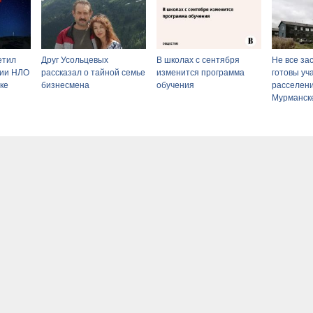
етил
Друг Усольцевых
В школах с сентября
Не все за
нии НЛО
рассказал о тайной семье
изменится программа
готовы уч
ке
бизнесмена
обучения
расселени
Мурманск