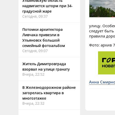
Ульяновскую область
надвигается шторм при 34-
градусной жаре
Сегодня, 09:37
улицу. Особе
Потомки архитектора
следует быть
Ливчака привезли в
правила доро
Ульяновск большой
Фото: архив 
семейный фотоальбом
Сегодня, 09:07
Житель Димитровграда
взорвал на улице гранату
Вчера, 22:52
Анна Смирн
В Железнодорожном районе
загорелась квартира в
многоэтажке
Вчера, 22:32