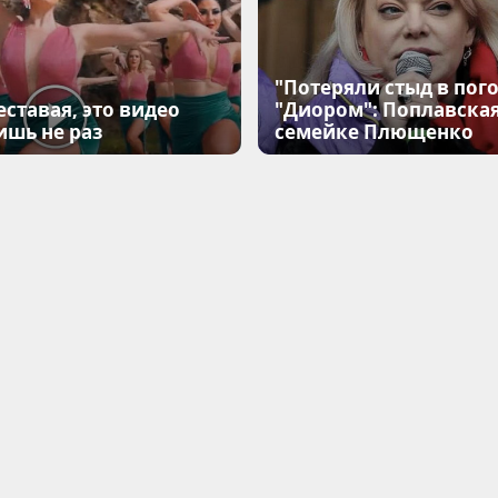
"Потеряли стыд в пого
еставая, это видео
"Диором": Поплавска
ишь не раз
семейке Плющенко