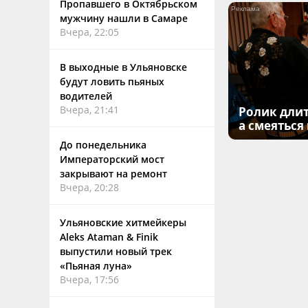
Пропавшего в Октябрьском
мужчину нашли в Самаре
Вчера, 22:05
В выходные в Ульяновске
будут ловить пьяных
водителей
Вчера, 21:41
Ролик длит
а смеяться
До понедельника
Императорский мост
закрывают на ремонт
Вчера, 20:28
Ульяновские хитмейкеры
Aleks Ataman & Finik
выпустили новый трек
«Пьяная луна»
Вчера, 17:56