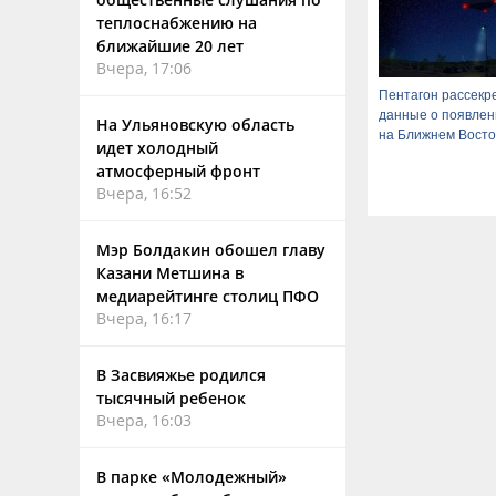
теплоснабжению на
ближайшие 20 лет
Вчера, 17:06
Пентагон рассекр
данные о появле
На Ульяновскую область
на Ближнем Восто
идет холодный
атмосферный фронт
Вчера, 16:52
Мэр Болдакин обошел главу
Казани Метшина в
медиарейтинге столиц ПФО
Вчера, 16:17
В Засвияжье родился
тысячный ребенок
Вчера, 16:03
В парке «Молодежный»