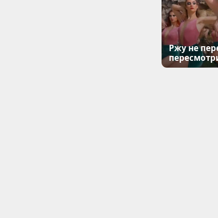
Ржу не пер
пересмотр