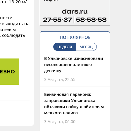
ать 15-20 м/
жности
е выходить на
дителям
, соблюдать
ПОПУЛЯРНОЕ
НЕДЕЛЯ
МЕСЯЦ
В Ульяновске изнасиловали
несовершеннолетнюю
девочку
3 Августа, 22:55
Бензиновая паранойя:
заправщики Ульяновска
объявили войну любителям
мелкого налива
3 Августа, 06:00