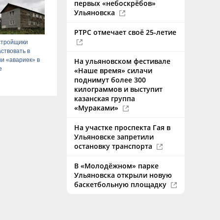
первых «небоскрёбов»
Ульяновска
РТРС отмечает своё 25-летие
стройщики
аствовать в
и «авариек» в
На ульяновском фестивале
е
«Наше время» силачи
поднимут более 300
килограммов и выступит
казанская группа
«Мураками»
На участке проспекта Гая в
Ульяновске запретили
остановку транспорта
В «Молодёжном» парке
Ульяновска открыли новую
баскетбольную площадку