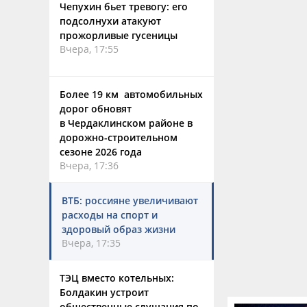
Чепухин бьет тревогу: его
подсолнухи атакуют
прожорливые гусеницы
Вчера, 17:55
Более 19 км автомобильных
дорог обновят
в Чердаклинском районе в
дорожно-строительном
сезоне 2026 года
Вчера, 17:36
ВТБ: россияне увеличивают
расходы на спорт и
здоровый образ жизни
Вчера, 17:35
ТЭЦ вместо котельных:
Болдакин устроит
общественные слушания по