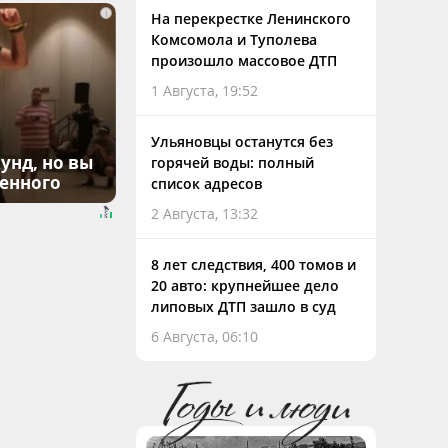
i
На перекрестке Ленинского
Комсомола и Туполева
произошло массовое ДТП
1 Августа, 19:52
Ульяновцы останутся без
унд, но вы
горячей воды: полный
денного
список адресов
2 Августа, 13:32
8 лет следствия, 400 томов и
20 авто: крупнейшее дело
липовых ДТП зашло в суд
6 Августа, 06:10