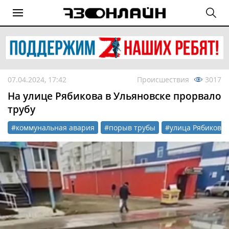
07.04.2024, 17:42
Происшествия
3017
На улице Рябикова в Ульяновске прорвало
трубу
#коммунальная авария
#порыв трубы
#улица Рябикова