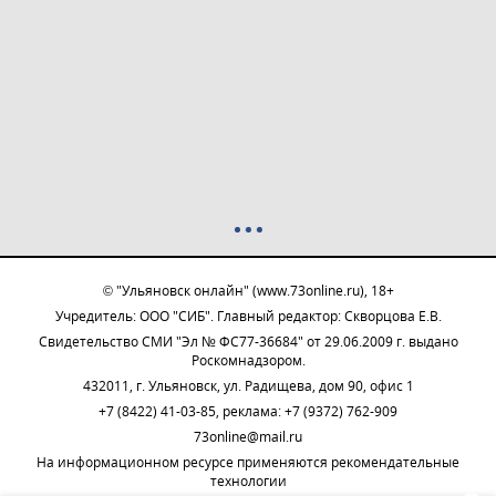
© "Ульяновск онлайн" (www.73online.ru), 18+
Учредитель: ООО "СИБ". Главный редактор: Скворцова Е.В.
Свидетельство СМИ "Эл № ФС77-36684" от 29.06.2009 г. выдано
Роскомнадзором.
432011, г. Ульяновск, ул. Радищева, дом 90, офис 1
+7 (8422) 41-03-85, реклама: +7 (9372) 762-909
73online@mail.ru
На информационном ресурсе применяются рекомендательные
технологии