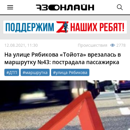
12.08.2021, 11:30
Происшествия
2778
На улице Рябикова «Тойота» врезалась в
маршрутку №43: пострадала пассажирка
#ДТП
#маршрутка
#улица Рябикова