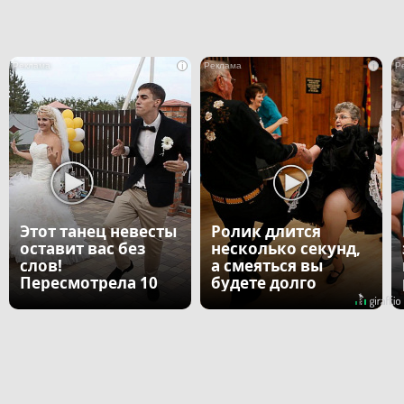
i
i
Этот танец невесты
Ролик длится
оставит вас без
несколько секунд,
слов!
а смеяться вы
Пересмотрела 10
будете долго
раз