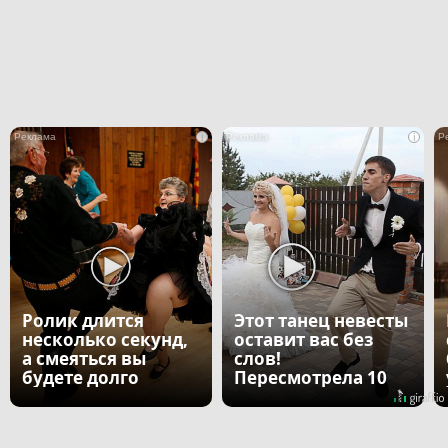
i
i
Ролик длится
Этот танец невесты
несколько секунд,
оставит вас без
а смеяться вы
слов!
будете долго
Пересмотрела 10
раз