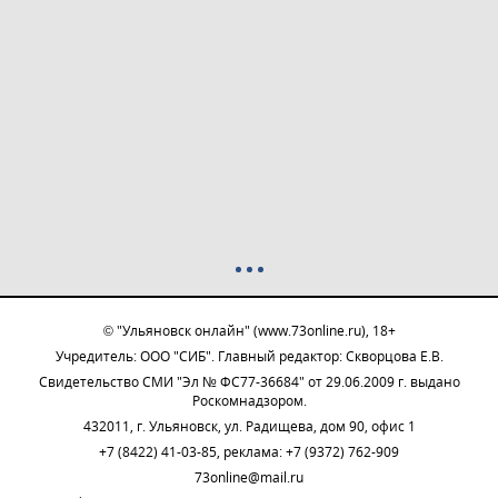
© "Ульяновск онлайн" (www.73online.ru), 18+
Учредитель: ООО "СИБ". Главный редактор: Скворцова Е.В.
Свидетельство СМИ "Эл № ФС77-36684" от 29.06.2009 г. выдано
Роскомнадзором.
432011, г. Ульяновск, ул. Радищева, дом 90, офис 1
+7 (8422) 41-03-85, реклама: +7 (9372) 762-909
73online@mail.ru