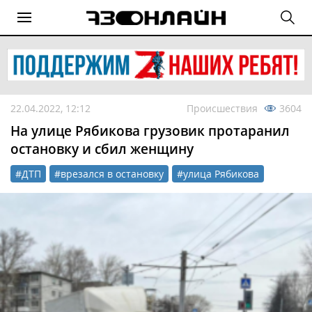
22.04.2022, 12:12
Происшествия
3604
На улице Рябикова грузовик протаранил
остановку и сбил женщину
#ДТП
#врезался в остановку
#улица Рябикова