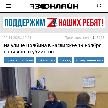
22.11.2023, 10:51
Происшествия
3193
На улице Полбина в Засвияжье 19 ноября
произошло убийство
#улица Полбина
#убийство
#сосед
#следственный ком