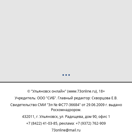
© "Ульяновск онлайн" (www.73online.ru), 18+
Учредитель: ООО "СИБ". Главный редактор: Скворцова Е.В.
Свидетельство СМИ "Эл № ФС77-36684" от 29.06.2009 г. выдано
Роскомнадзором.
432011, г. Ульяновск, ул. Радищева, дом 90, офис 1
+7 (8422) 41-03-85, реклама: +7 (9372) 762-909
73online@mail.ru