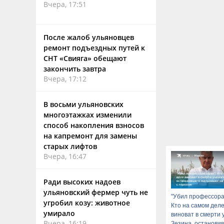
Вчера, 17:51
После жалоб ульяновцев
ремонт подъездных путей к
СНТ «Свияга» обещают
закончить завтра
Вчера, 17:12
В восьми ульяновских
многоэтажках изменили
способ накопления взносов
на капремонт для замены
старых лифтов
Вчера, 16:47
Ради высоких надоев
ульяновский фермер чуть не
"Убил профессора 
угробил козу: животное
Кто на самом дел
умирало
виноват в смерти 
Вчера, 16:19
Зезина, останови