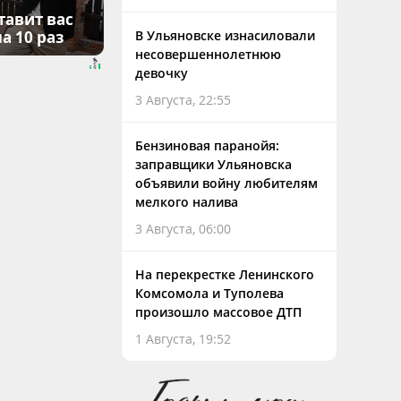
тавит вас
В Ульяновске изнасиловали
а 10 раз
несовершеннолетнюю
девочку
3 Августа, 22:55
Бензиновая паранойя:
заправщики Ульяновска
объявили войну любителям
мелкого налива
3 Августа, 06:00
На перекрестке Ленинского
Комсомола и Туполева
произошло массовое ДТП
1 Августа, 19:52