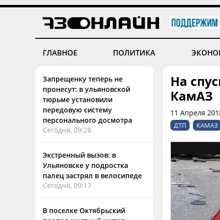
ГЛАВНОЕ
ПОЛИТИКА
ЭКОНО
На спу
Запрещенку теперь не
пронесут: в ульяновской
КамАЗ
тюрьме установили
передовую систему
11 Апреля 201
персонального досмотра
ДТП
КАМАЗ
Сегодня, 09:28
Экстренный вызов: в
Ульяновске у подростка
палец застрял в велосипеде
Сегодня, 09:17
В поселке Октябрьский