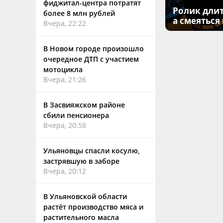
фиджитал-центра потратят
Ролик длит
более 8 млн рублей
а смеяться
Вчера, 22:22
В Новом городе произошло
очередное ДТП с участием
мотоцикла
Вчера, 21:26
В Засвияжском районе
сбили пенсионера
Вчера, 20:58
Ульяновцы спасли косулю,
застрявшую в заборе
Вчера, 20:12
В Ульяновской области
растёт производство мяса и
растительного масла