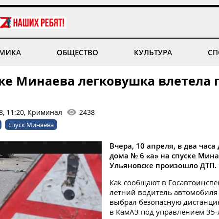
МИКА
ОБЩЕСТВО
КУЛЬТУРА
СП
ске Минаева легковушка влетела 
8, 11:20, Криминал
2438
спуск Минаева
Вчера, 10 апреля, в два часа
дома № 6 «а» на спуске Мина
Ульяновске произошло ДТП.
Как сообщают в Госавтоинспе
летний водитель автомобиля
выбрал безопасную дистанци
в КамАЗ под управлением 35-