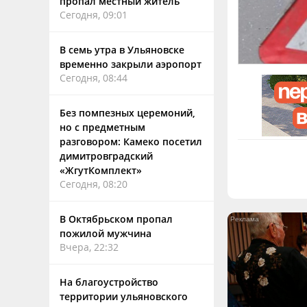
пропал местный житель
Сегодня, 09:01
В семь утра в Ульяновске
временно закрыли аэропорт
Сегодня, 08:44
Без помпезных церемоний,
но с предметным
разговором: Камеко посетил
димитровградский
«ЖгутКомплект»
Сегодня, 08:20
В Октябрьском пропал
пожилой мужчина
Вчера, 22:32
На благоустройство
территории ульяновского