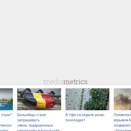
страх":
Бельгийцы стали
В Уфе на неделе резко
Появилось
е
запрашивать
похолодает
взрывом M
ученого
«визы традиционных
гендирек
вшего
ценностей» в посольстве
«Уралдро