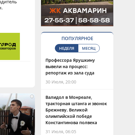
одитель
н.
ПОПУЛЯРНОЕ
НЕДЕЛЯ
МЕСЯЦ
Профессора Ярушкину
вывели на процесс:
репортаж из зала суда
30 Июля, 20:00
Валидол в Монреале,
i
тракторная штанга и звонок
Брежневу. Великой
олимпийской победе
Константинова полвека
31 Июля, 06:05