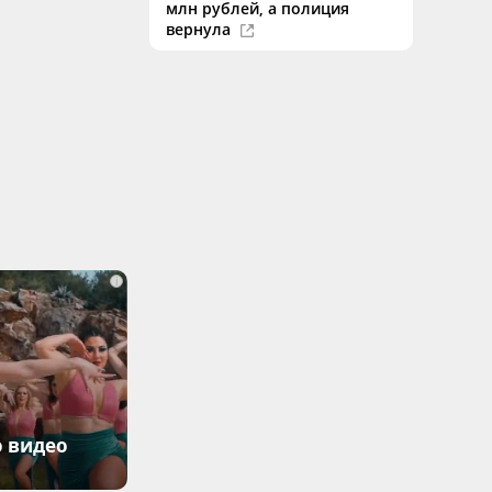
млн рублей, а полиция
вернула
i
о видео