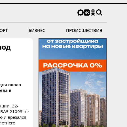
ОРТ
БИЗНЕС
ПРОИСШЕСТВИЯ
под
 дня около
ева в
кции, 22-
 ВАЗ 21093 не
ю и врезался
летнего