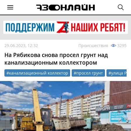
29.06.2023, 12:32
Происшествия
3295
На Рябикова снова просел грунт над
канализационным коллектором
#канализационный коллектор
#просел грунт
#улица Ря