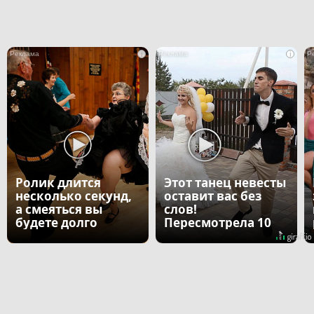
i
i
Ролик длится
Этот танец невесты
несколько секунд,
оставит вас без
а смеяться вы
слов!
будете долго
Пересмотрела 10
раз