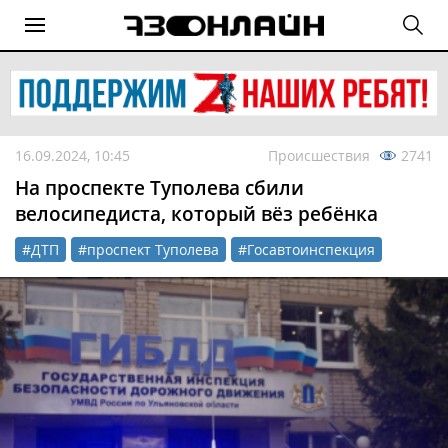
16.09.2024, 10:45
Происшествия
2741
На проспекте Туполева сбили
велосипедиста, который вёз ребёнка
#ДТП
#проспект Туполева
#Госавтоинспекция