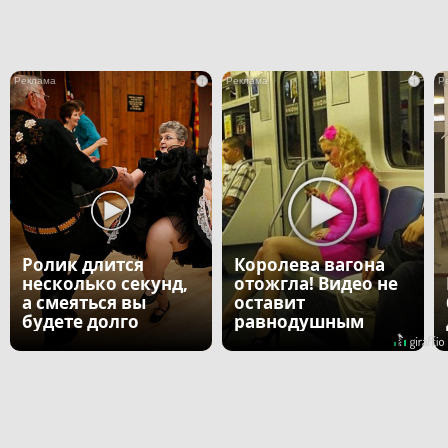
i
i
Ролик длится
Королева вагона
несколько секунд,
отожгла! Видео не
а смеяться вы
оставит
будете долго
равнодушным