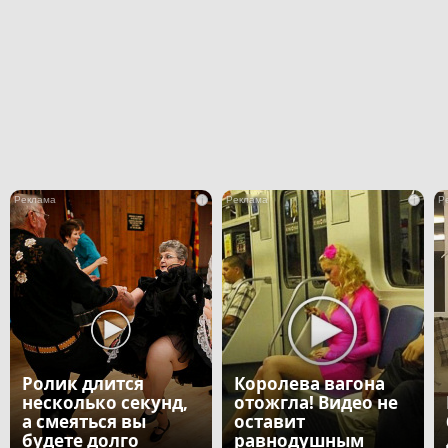
i
i
Ролик длится
Королева вагона
несколько секунд,
отожгла! Видео не
а смеяться вы
оставит
будете долго
равнодушным