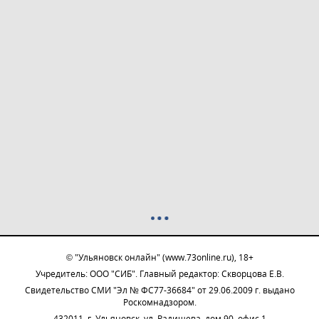
© "Ульяновск онлайн" (www.73online.ru), 18+
Учредитель: ООО "СИБ". Главный редактор: Скворцова Е.В.
Свидетельство СМИ "Эл № ФС77-36684" от 29.06.2009 г. выдано
Роскомнадзором.
432011, г. Ульяновск, ул. Радищева, дом 90, офис 1