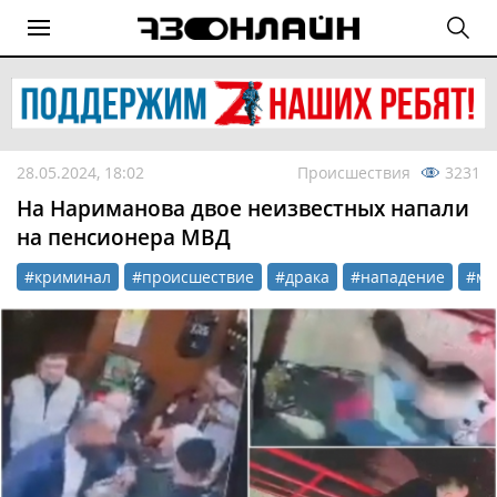
28.05.2024, 18:02
Происшествия
3231
На Нариманова двое неизвестных напали
на пенсионера МВД
#криминал
#происшествие
#драка
#нападение
#ма