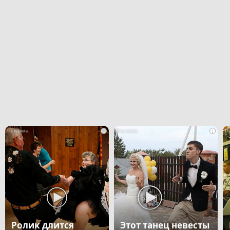
i
i
Ролик длится
Этот танец невесты