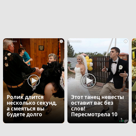
i
i
Ролик длится
Этот танец невесты
несколько секунд,
оставит вас без
а смеяться вы
слов!
будете долго
Пересмотрела 10
раз