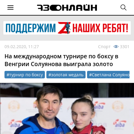
09.02.2020, 11:27
Спорт
3301
На международном турнире по боксу в
Венгрии Солуянова выиграла золото
#турнир по боксу
#золотая медаль
#Светлана Солуянов