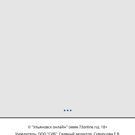
© "Ульяновск онлайн" (www.73online.ru), 18+
Учредитель: ООО "СИБ". Главный редактор: Скворцова Е.В.