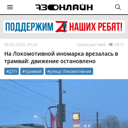
06.02.2023, 09:24
Происшествия
2873
На Локомотивной иномарка врезалась в
трамвай: движение остановлено
#ДТП
#трамвай
#улица Локомотивная