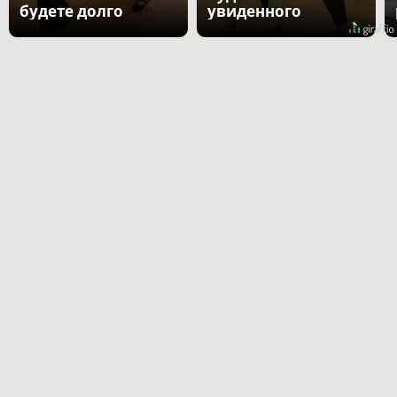
будете долго
увиденного